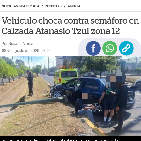
NOTICIAS GUATEMALA
/
NOTICIAS
/
ALERTAS
Vehículo choca contra semáforo en
Calzada Atanasio Tzul zona 12
Por Susana Manai
08 de agosto de 2026, 18:01
El conductor perdió el control del vehículo al intentar esquivar la