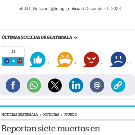
— InfoGT_Noticias (@infogt_noticias)
December 1, 2023
ÚLTIMAS NOTICIAS DE GUATEMALA
23
3
0
2
18
NOTICIAS GUATEMALA
/
NOTICIAS
/
MUNDO
Reportan siete muertos en