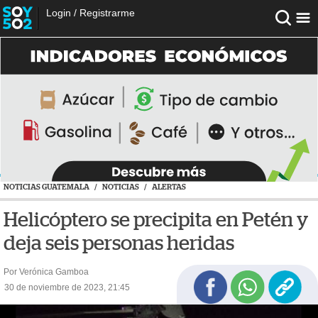
Login
/
Registrarme
NOTICIAS GUATEMALA
/
NOTICIAS
/
ALERTAS
Helicóptero se precipita en Petén y
deja seis personas heridas
Por Verónica Gamboa
30 de noviembre de 2023, 21:45