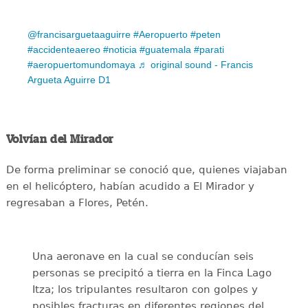
@francisarguetaaguirre
#Aeropuerto
#peten
#accidenteaereo
#noticia
#guatemala
#parati
#aeropuertomundomaya
♬ original sound - Francis
Argueta Aguirre D1
Volvían del Mirador
De forma preliminar se conoció que, quienes viajaban
en el helicóptero, habían acudido a El Mirador y
regresaban a Flores, Petén.
Una aeronave en la cual se conducían seis
personas se precipitó a tierra en la Finca Lago
Itza; los tripulantes resultaron con golpes y
posibles fracturas en diferentes regiones del