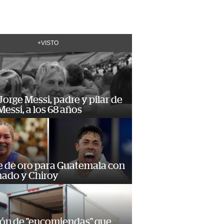
+VISTO
orge Messi, padre y pilar de
Messi, a los 68 años
e de oro para Guatemala con
ado y Chiroy
ión de "encomiendas" que