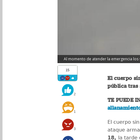
Al momento de atender la emergencia los s
15
El cuerpo si
pública tras
2
TE PUEDE I
allanamient
1
El cuerpo sin
3
ataque armad
18,
la tarde