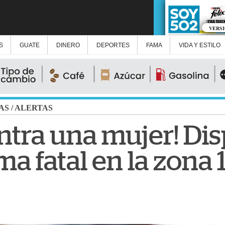
VERS
S
GUATE
DINERO
DEPORTES
FAMA
VIDA Y ESTILO
AS
/
ALERTAS
ntra una mujer! Di
ma fatal en la zona 