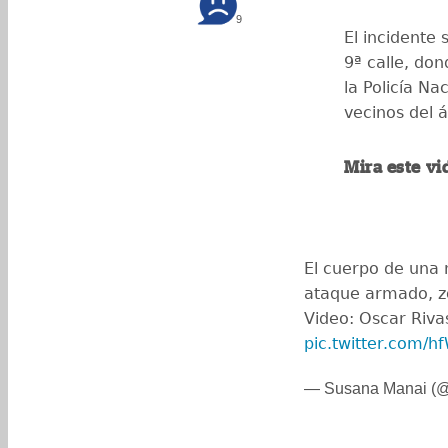
9
El incidente 
9ª calle, do
la Policía Nac
vecinos del 
Mira este vi
El cuerpo de una 
ataque armado, z
Video: Oscar Riva
pic.twitter.com/h
— Susana Manai (