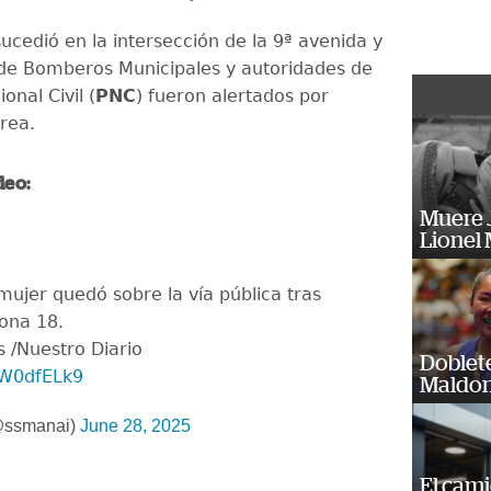
sucedió en la intersección de la 9ª avenida y
nde Bomberos Municipales y autoridades de
ional Civil (
PNC
) fueron alertados por
área.
deo:
Muere J
Lionel 
mujer quedó sobre la vía pública tras
ona 18.
s /Nuestro Diario
Doblet
fW0dfELk9
Maldon
@ssmanai)
June 28, 2025
El cam