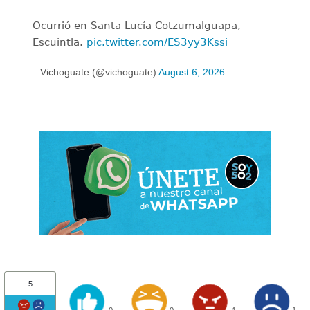
Ocurrió en Santa Lucía Cotzumalguapa,
Escuintla.
pic.twitter.com/ES3yy3Kssi
— Vichoguate (@vichoguate)
August 6, 2026
5
0
0
4
1