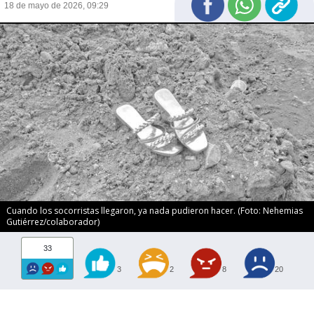
18 de mayo de 2026, 09:29
Cuando los socorristas llegaron, ya nada pudieron hacer. (Foto: Nehemias
Gutiérrez/colaborador)
33
3
2
8
20