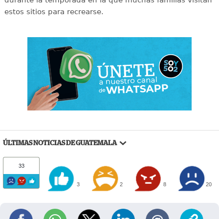
durante la temporada en la que muchas familias visitan
estos sitios para recrearse.
ÚLTIMAS NOTICIAS DE GUATEMALA
33
3
2
8
20