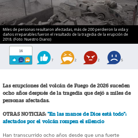
Miles de personas resultaron afectadas, más de 200 perdieron la vida y
daños irreparables fueron el resultado de la tragedia de la erupción de
2018. (Foto: Nuestro Diario)
16
7
2
2
5
Las erupciones del volcán de Fuego de 2026 suceden
ocho años después de la tragedia que dejó a miles de
personas afectadas.
OTRAS NOTICIAS:
"En las manos de Dios está todo":
afectados por el volcán rompen el silencio
Han transcurrido ocho años desde que una fuerte