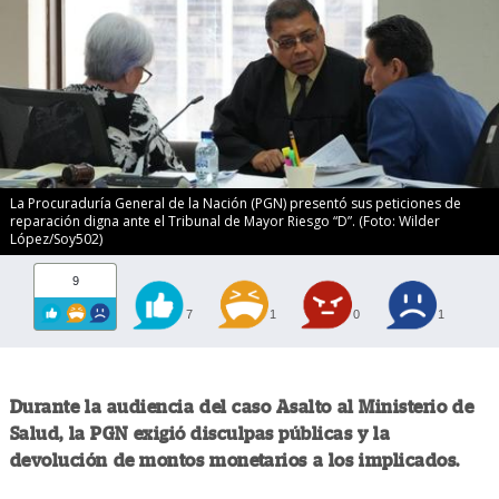
La Procuraduría General de la Nación (PGN) presentó sus peticiones de
reparación digna ante el Tribunal de Mayor Riesgo “D”. (Foto: Wilder
López/Soy502)
9
7
1
0
1
Durante la audiencia del caso Asalto al Ministerio de
Salud, la PGN exigió disculpas públicas y la
devolución de montos monetarios a los implicados.