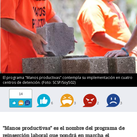
El programa "Manos productivas" contempla su implementación en cuatro
centros de detención. (Foto: SCSP/Soy502)
14
6
3
2
3
"Manos productivas" es el nombre del programa de
reinserción laboral que pondrá en marcha el