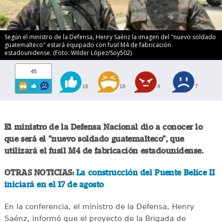
Según el ministro de la Defensa, Henry Saénz la imagen del "nuevo soldado
guatemalteco" estará equipado con fusil M4 de fabricación
estadounidense. (Foto: Wilder López/Soy502)
45
16
18
4
7
El ministro de la Defensa Nacional dio a conocer lo
que será el "nuevo soldado guatemalteco", que
utilizará el fusil M4 de fabricación estadounidense.
OTRAS NOTICIAS:
La construcción del Puente Belice II
iniciará en el 17 de agosto
En la conferencia, el ministro de la Defensa, Henry
Saénz, informó que el proyecto de la Brigada de