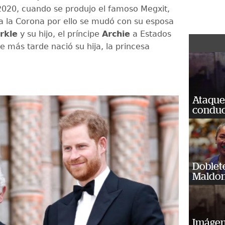
 2020, cuando se produjo el famoso Megxit,
a la Corona por ello se mudó con su esposa
rkle
y su hijo, el príncipe
Archie
a Estados
e más tarde nació su hija, la princesa
Ataque
conduct
Doblet
Maldon
Imágene