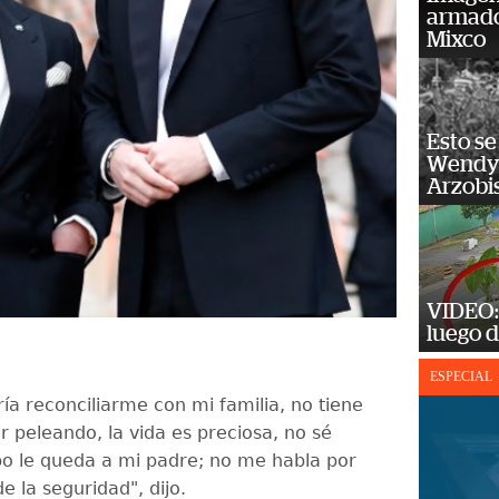
armado
Mixco
Esto se
Wendy 
Arzobi
VIDEO: 
luego d
ESPECIAL
ía reconciliarme con mi familia, no tiene
r peleando, la vida es preciosa, no sé
o le queda a mi padre; no me habla por
e la seguridad", dijo.