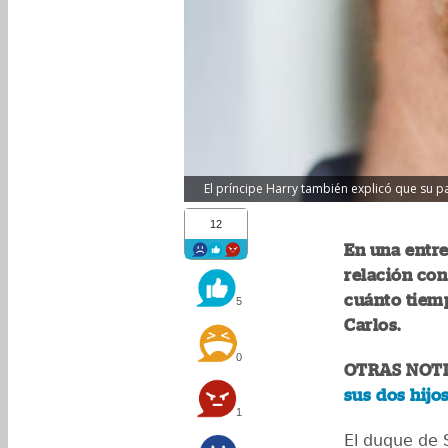
El príncipe Harry también explicó que su pa
12
En una entre
relación co
cuánto tiemp
5
Carlos.
0
OTRAS NOTI
sus dos hijo
1
El duque de 