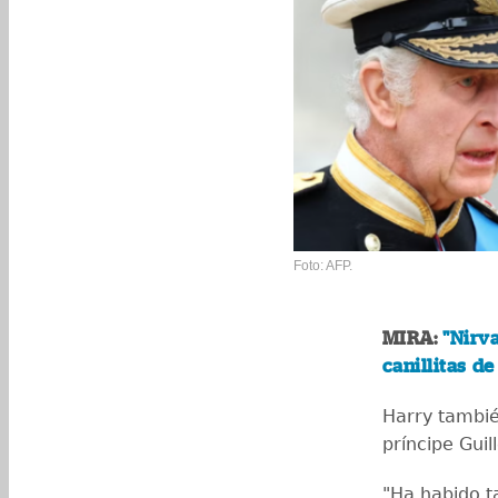
Foto: AFP.
MIRA:
"Nirva
canillitas de
Harry tambié
príncipe Gui
"Ha habido t