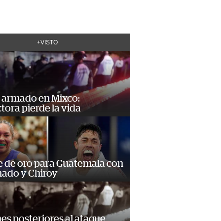
+VISTO
 armado en Mixco:
ora pierde la vida
e de oro para Guatemala con
ado y Chiroy
s posteriores al ataque