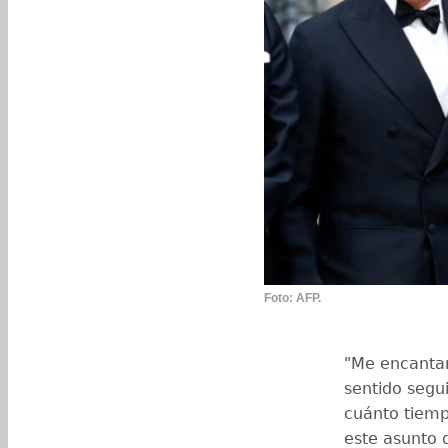
Foto: AFP.
"Me encantar
sentido segui
cuánto tiemp
este asunto d