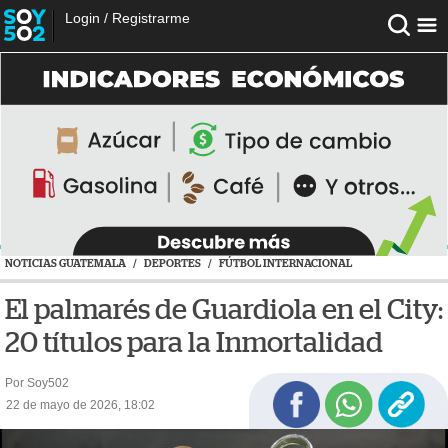
Login
/
Registrarme
NOTICIAS GUATEMALA
/
DEPORTES
/
FÚTBOL INTERNACIONAL
El palmarés de Guardiola en el City:
20 títulos para la Inmortalidad
Por Soy502
22 de mayo de 2026, 18:02