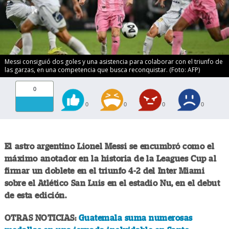
Messi consiguió dos goles y una asistencia para colaborar con el triunfo de
las garzas, en una competencia que busca reconquistar. (Foto: AFP)
0
0
0
0
0
El astro argentino Lionel Messi se encumbró como el
máximo anotador en la historia de la Leagues Cup al
firmar un doblete en el triunfo 4-2 del Inter Miami
sobre el Atlético San Luis en el estadio Nu, en el debut
de esta edición.
OTRAS NOTICIAS:
Guatemala suma numerosas