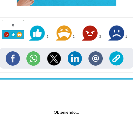
8
2
2
3
1
Obteniendo...