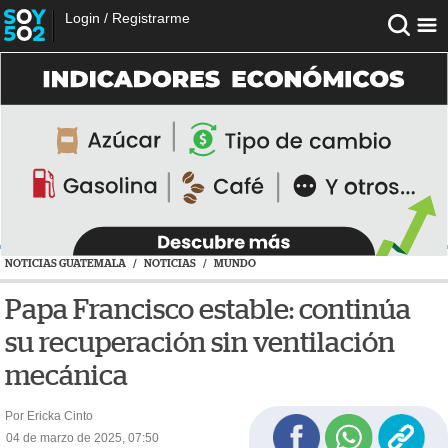
Login
/
Registrarme
NOTICIAS GUATEMALA
/
NOTICIAS
/
MUNDO
Papa Francisco estable: continúa
su recuperación sin ventilación
mecánica
Por Ericka Cinto
04 de marzo de 2025, 07:50