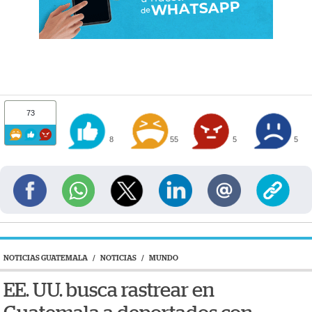
73
8
55
5
5
NOTICIAS GUATEMALA
/
NOTICIAS
/
MUNDO
EE. UU. busca rastrear en