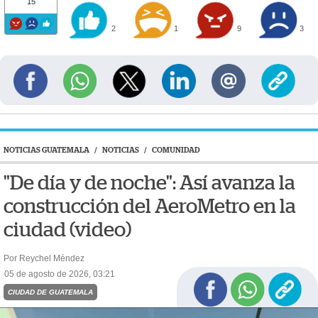
15
2
1
9
3
NOTICIAS GUATEMALA
/
NOTICIAS
/
COMUNIDAD
"De día y de noche": Así avanza la
construcción del AeroMetro en la
ciudad (video)
Por Reychel Méndez
05 de agosto de 2026, 03:21
CIUDAD DE GUATEMALA