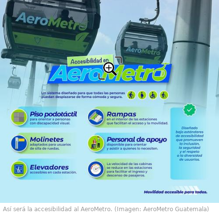
Así será la accesibilidad al AeroMetro. (Imagen: AeroMetro Guatemala)