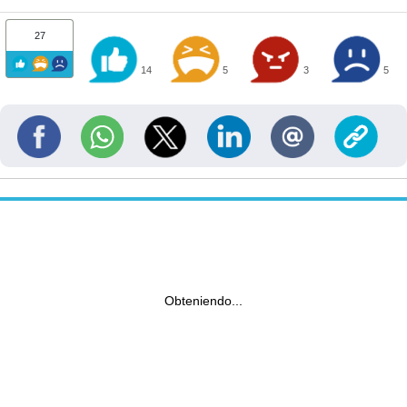
27
14
5
3
5
Obteniendo...