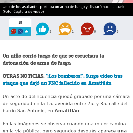
Uno de los asaltantes portaba un arma de fuego y disparó hacia el suelo.
(Foto: Captura de video)
15
2
1
9
3
Un niño corrió luego de que se escuchara la
detonación de arma de fuego.
OTRAS NOTICIAS:
"¡Los bomberos!": Surge video tras
ataque que dejó un PNC fallecido en Amatitlán
Un acto de delincuencia quedó grabado por una cámara
de seguridad en la 1a. avenida entre 7a. y 8a. calle del
barrio San Antonio, en
Amatitlán
.
En las imágenes se observa cuando una mujer camina
en la vía pública, pero segundos después aparece
una