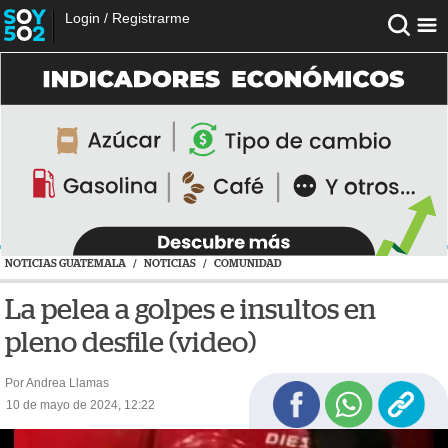
Login
/
Registrarme
NOTICIAS GUATEMALA
/
NOTICIAS
/
COMUNIDAD
La pelea a golpes e insultos en
pleno desfile (video)
Por Andrea Llamas
10 de mayo de 2024, 12:22