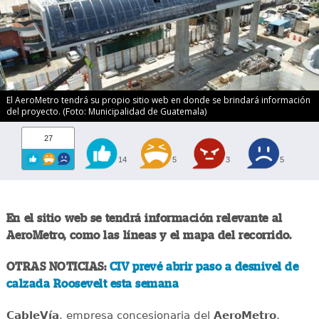
El AeroMetro tendrá su propio sitio web en donde se brindará información
del proyecto. (Foto: Municipalidad de Guatemala)
27
14
5
3
5
En el sitio web se tendrá información relevante al
AeroMetro, como las líneas y el mapa del recorrido.
OTRAS NOTICIAS:
CIV prevé abrir paso a desnivel de
calzada Roosevelt esta semana
CableVía
, empresa concesionaria del
AeroMetro
,