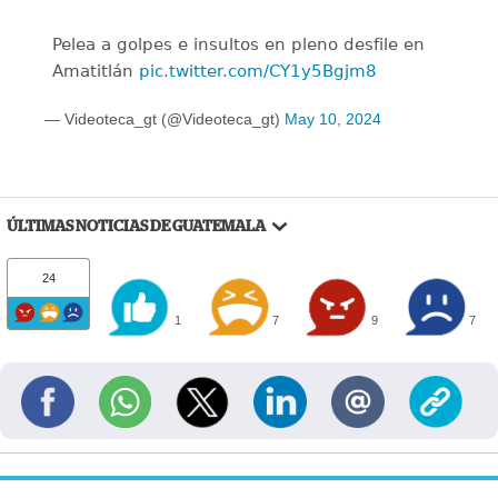
Pelea a golpes e insultos en pleno desfile en
Amatitlán
pic.twitter.com/CY1y5Bgjm8
— Videoteca_gt (@Videoteca_gt)
May 10, 2024
ÚLTIMAS NOTICIAS DE GUATEMALA
24
1
7
9
7