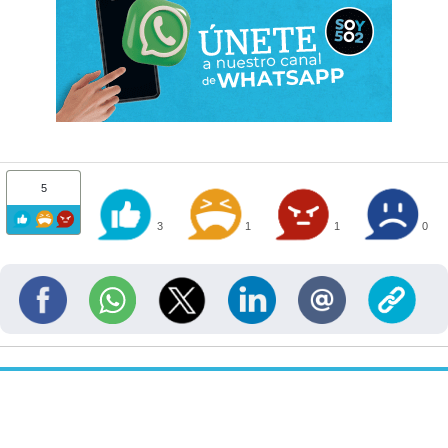
5
3
1
1
0