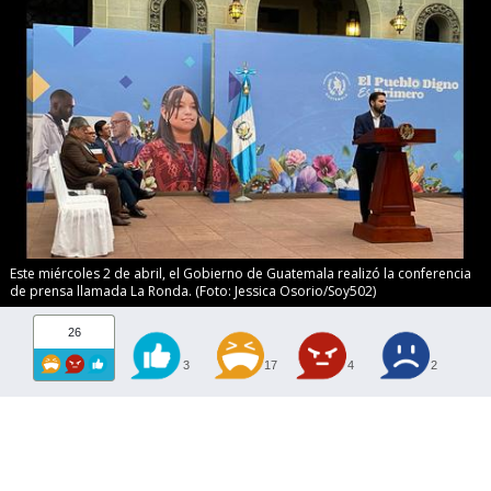
Este miércoles 2 de abril, el Gobierno de Guatemala realizó la conferencia
de prensa llamada La Ronda. (Foto: Jessica Osorio/Soy502)
26
3
17
4
2