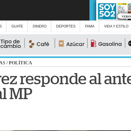
VERS
S
GUATE
DINERO
DEPORTES
FAMA
VIDA Y ESTILO
AS
/
POLÍTICA
ez responde al ant
al MP