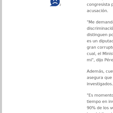
congresista 
2
acusación.
"Me demanda
discriminaci
distinguen po
es un diputa
gran corrupto
cual, el Mini
mi", dijo Pér
Además, cuest
asegura que 
investigados
"Es momento 
tiempo en inv
90% de los 