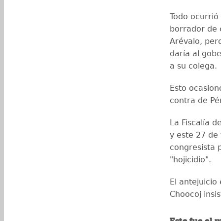
Todo ocurrió
borrador de 
Arévalo, pero
daría al gob
a su colega.
Esto ocasion
contra de Pé
La Fiscalía 
y este 27 de 
congresista 
"hojicidio".
El antejuicio
Choocoj insi