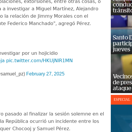
olaciones, extorsiones, entre otras cosas, o
conduct
 a investigar a Miguel Martínez, Alejandro
tránsit
o la relación de Jimmy Morales con el
nte Federico Manchado", agregó Pérez.
Santo D
partici
jueves
vestigar por un hojicidio
ja
pic.twitter.com/HKUjNlR1MN
@samuel_pz)
February 27, 2025
Vecino
de pre
ataque
ESPECIAL
o pasado al finalizar la sesión solemne en el
a República ocurrió un incidente entre los
quer Chocooj y Samuel Pérez.