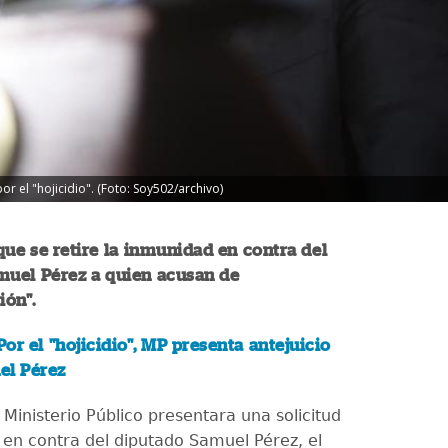
r el "hojicidio". (Foto: Soy502/archivo)
que se retire la inmunidad en contra del
muel Pérez a quien acusan de
ión".
Por el "hojicidio", MP presenta antejuicio
el Pérez
Ministerio Público presentara una solicitud
o en contra del diputado Samuel Pérez, el