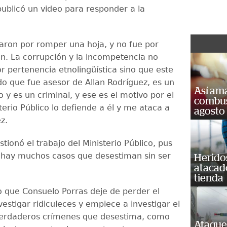
publicó un video para responder a la
ron por romper una hoja, y no fue por
ón. La corrupción y la incompetencia no
r pertenencia etnolingüística sino que este
do que fue asesor de Allan Rodríguez, es un
Así ama
 y es un criminal, y ese es el motivo por el
combust
sterio Público lo defiende a él y me ataca a
agosto
ez.
ionó el trabajo del Ministerio Público, pus
hay muchos casos que desestiman sin ser
Heridos
atacad
.
tienda
que Consuelo Porras deje de perder el
estigar ridiculeces y empiece a investigar el
verdaderos crímenes que desestima, como
Ataque