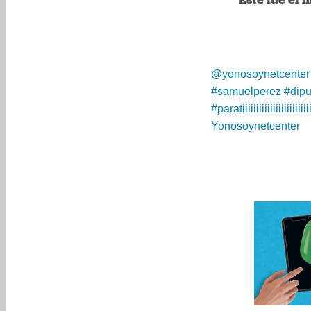
Este fue el
@yonosoynetcenter
#samuelperez
#dip
#paratiiiiiiiiiiiiiiiiiiiiiiiii
Yonosoynetcenter