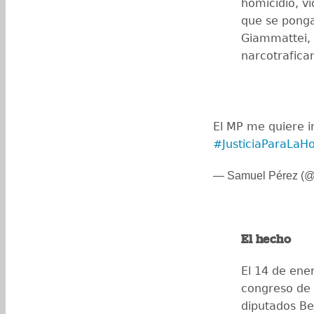
homicidio, vi
que se ponga
Giammattei, 
narcotrafica
El MP me quiere in
#JusticiaParaLaHo
— Samuel Pérez (
El hecho
El 14 de ener
congreso de l
diputados Be