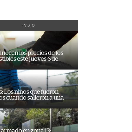
+VISTO
necen los precios de los
ibles este jueves 6 de
: Los niños que fueron
os cuando salieron a una
 armado en zona 13: