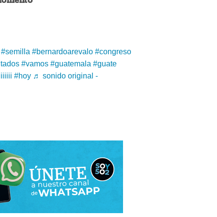
 momento
#semilla
#bernardoarevalo
#congreso
utados
#vamos
#guatemala
#guate
iiiiii
#hoy
♬ sonido original -