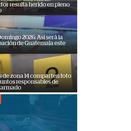
or resulta herido en pleno
o
omingo 2026: Así será la
pación de Guatemala este
s de zona 14 comparten foto
suntos responsables de
 armado