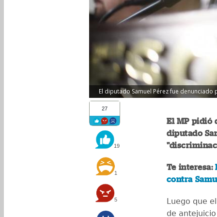
El diputado Samuel Pérez fue denunciado po
27
El MP pidió 
diputado Sa
"discriminac
19
Te interesa:
1
contra Samu
5
Luego que el 
de antejuici