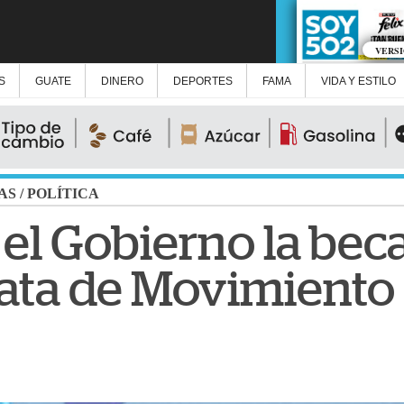
VERS
S
GUATE
DINERO
DEPORTES
FAMA
VIDA Y ESTILO
AS
/
POLÍTICA
 el Gobierno la bec
ata de Movimiento 