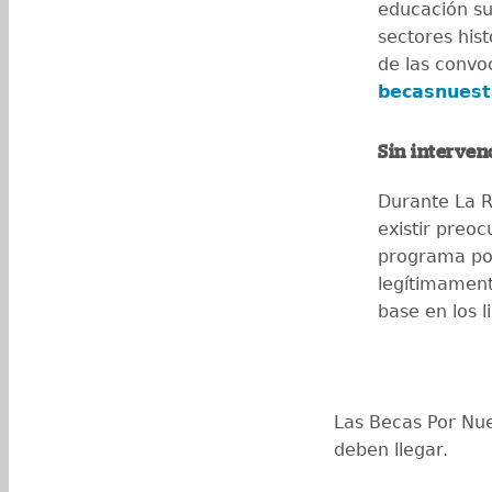
educación su
sectores his
de las convoc
becasnuest
Sin interve
Durante La R
existir preo
programa por
legítimament
base en los 
Las Becas Por Nue
deben llegar.