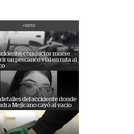
+VISTO
accidente: conductor muere
frir un percance vial en ruta al
co
detalles del accidente donde
dra Mejicano cayó al vacío