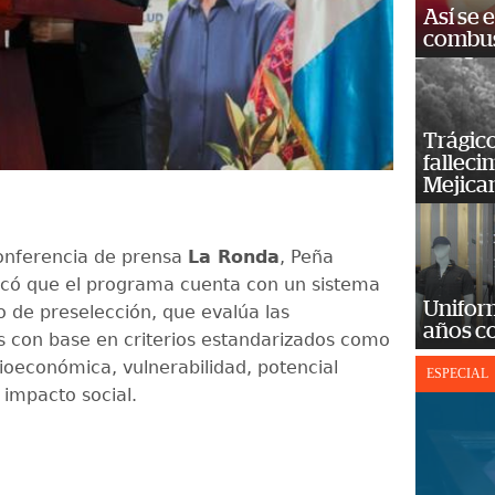
Así se 
combus
Trágico
falleci
Mejica
onferencia de prensa
La Ronda
, Peña
có que el programa cuenta con un sistema
Unifor
 de preselección, que evalúa las
años c
s con base en criterios estandarizados como
cioeconómica, vulnerabilidad, potencial
ESPECIAL
impacto social.