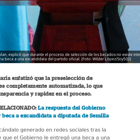
lan, explicó que durante el proceso de selección de los becados no existe int
a beca a una excandidata del partido oficial. (Foto: Wilder López/Soy502)
aria enfatizó que la preselección de
 es completamente automatizada, lo que
ansparencia y rapidez en el proceso.
RELACIONADO:
La respuesta del Gobierno
r beca a excandidata a diputada de Semilla
cándalo generado en redes sociales tras la
e que el Gobierno le entregó una beca a una