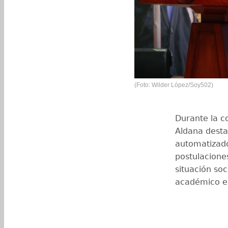
(Foto: Wilder López/Soy502)
Durante la c
Aldana desta
automatizado
postulacione
situación so
académico e 