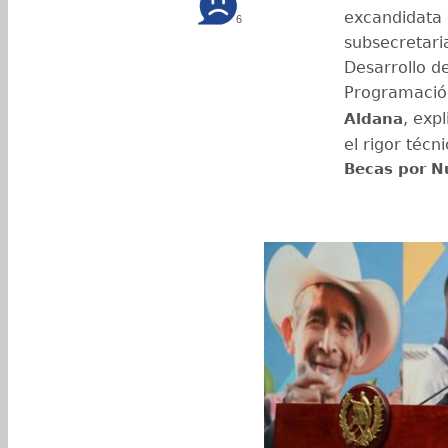
excandidata 
6
subsecretari
Desarrollo de
Programació
, exp
Aldana
el rigor téc
Becas por N