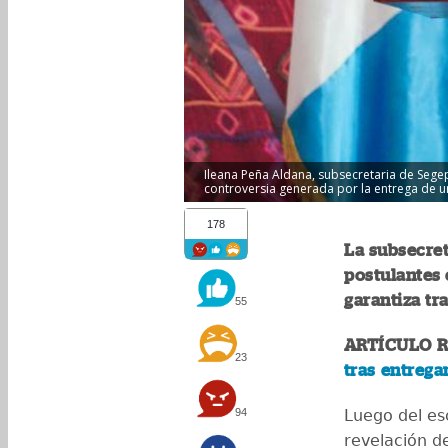
Ileana Peña Aldana, subsecretaria de Segep
controversia generada por la entrega de un
178
La subsecret
postulantes
garantiza tr
55
ARTÍCULO 
23
tras entrega
94
Luego del es
revelación d