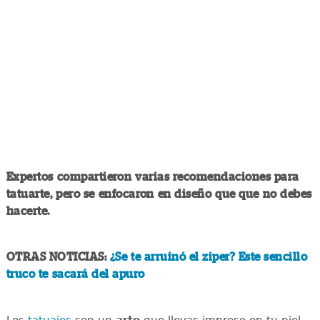
Expertos compartieron varias recomendaciones para
tatuarte, pero se enfocaron en diseño que que no debes
hacerte.
OTRAS NOTICIAS:
¿Se te arruinó el ziper? Este sencillo
truco te sacará del apuro
Los
tatuajes
son un
arte
que llevas impreso en tu piel,