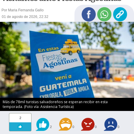
Por Maria Fernanda Gallo
01 de agosto de 2026, 22:32
Más de 78mil turistas salvadoreños se esperan recibir en esta
temporada. (Foto vía: Asistencia Turística)
2
2
0
0
0