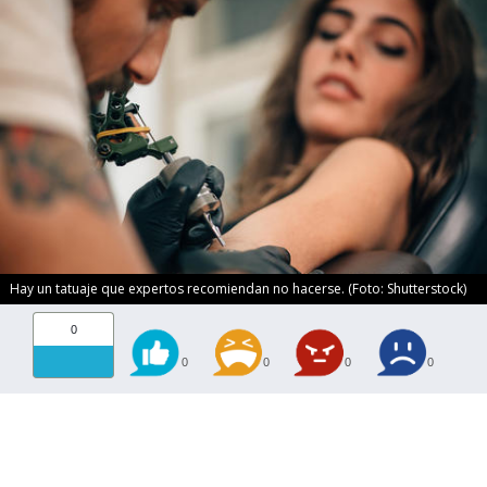
Hay un tatuaje que expertos recomiendan no hacerse. (Foto: Shutterstock)
0
0
0
0
0