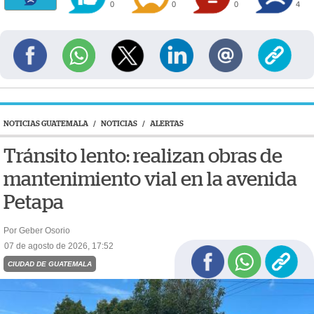
0
0
0
4
NOTICIAS GUATEMALA
/
NOTICIAS
/
ALERTAS
Tránsito lento: realizan obras de
mantenimiento vial en la avenida
Petapa
Por Geber Osorio
07 de agosto de 2026, 17:52
CIUDAD DE GUATEMALA