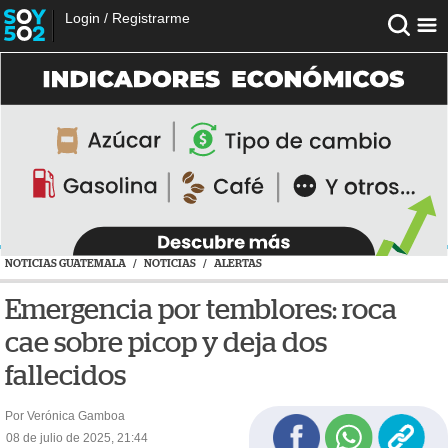
Login
/
Registrarme
NOTICIAS GUATEMALA
/
NOTICIAS
/
ALERTAS
Emergencia por temblores: roca
cae sobre picop y deja dos
fallecidos
Por Verónica Gamboa
08 de julio de 2025, 21:44