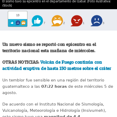
El sismo tuvo su epicentro en el departamento de Izabal. (Foto ilustrativa:
iStock)
13
7
2
1
3
Un nuevo sismo se reportó con epicentro en el
territorio nacional esta mañana de miércoles.
OTRAS NOTICIAS:
Volcán de Fuego continúa con
actividad eruptiva de hasta 150 metros sobre el cráter
Un temblor fue sensible en una región del territorio
guatemalteco a las
07:22 horas
de este miércoles 5 de
agosto.
De acuerdo con el Instituto Nacional de Sismología,
Vulcanología, Meteorología e Hidrología (Insivumeh),
este sismo tuvo una
magnitud de 4.4
.