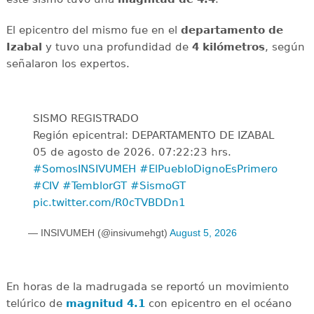
El epicentro del mismo fue en el
departamento de
Izabal
y tuvo una profundidad de
4 kilómetros
, según
señalaron los expertos.
SISMO REGISTRADO
Región epicentral: DEPARTAMENTO DE IZABAL
05 de agosto de 2026. 07:22:23 hrs.
#SomosINSIVUMEH
#ElPuebloDignoEsPrimero
#CIV
#TemblorGT
#SismoGT
pic.twitter.com/R0cTVBDDn1
— INSIVUMEH (@insivumehgt)
August 5, 2026
En horas de la madrugada se reportó un movimiento
telúrico de
magnitud 4.1
con epicentro en el océano