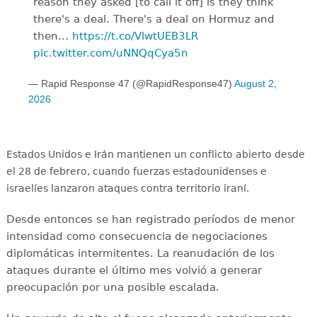
reason they asked [to call it off] is they think
there's a deal. There's a deal on Hormuz and
then…
https://t.co/VlwtUEB3LR
pic.twitter.com/uNNQqCya5n
— Rapid Response 47 (@RapidResponse47)
August 2,
2026
Estados Unidos e Irán mantienen un conflicto abierto desde
el 28 de febrero, cuando fuerzas estadounidenses e
israelíes lanzaron ataques contra territorio iraní.
Desde entonces se han registrado períodos de menor
intensidad como consecuencia de negociaciones
diplomáticas intermitentes. La reanudación de los
ataques durante el último mes volvió a generar
preocupación por una posible escalada.