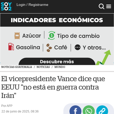
Login
/
Registrarme
NOTICIAS GUATEMALA
/
NOTICIAS
/
MUNDO
El vicepresidente Vance dice que
EEUU "no está en guerra contra
Irán"
Por AFP
22 de junio de 2025, 08:36