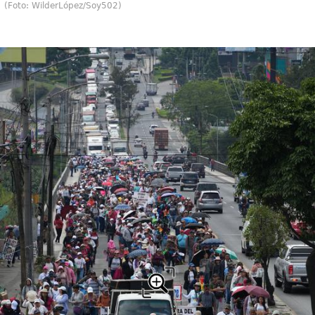
(Foto: WilderLópez/Soy502)