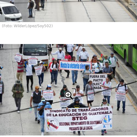
(Foto: WilderLópez/Soy502)