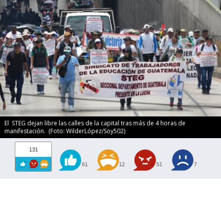
El STEG dejan libre las calles de la capital tras más de 4 horas de
manifestación. (Foto: WilderLópez/Soy502)
131
61
12
51
7