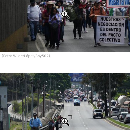
(Foto: WilderLópez/Soy502)