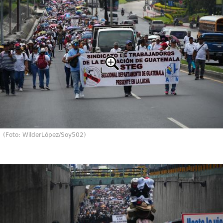
(Foto: WilderLópez/Soy502)