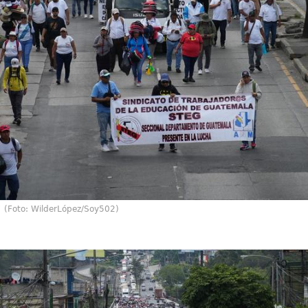
(Foto: WilderLópez/Soy502)