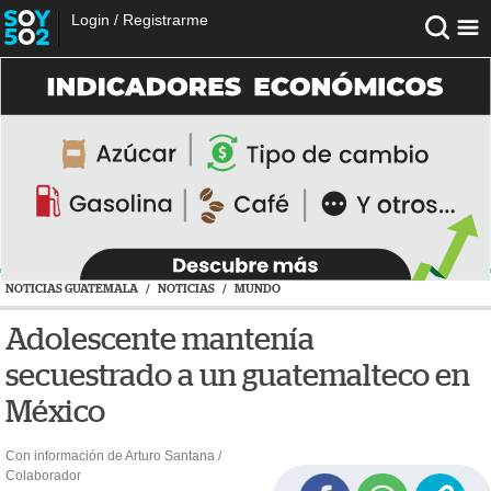
Login
/
Registrarme
NOTICIAS GUATEMALA
/
NOTICIAS
/
MUNDO
Adolescente mantenía
secuestrado a un guatemalteco en
México
Con información de Arturo Santana /
Colaborador