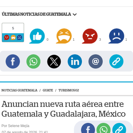
ÚLTIMAS NOTICIAS DE GUATEMALA
5
0
1
3
1
NOTICIAS GUATEMALA
/
GUATE
/
TURISMO502
Anuncian nueva ruta aérea entre
Guatemala y Guadalajara, México
Por Selene Mejía
07 de agosto de 2026, 21:41