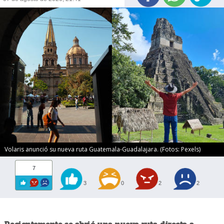
Volaris anunció su nueva ruta Guatemala-Guadalajara. (Fotos: Pexels)
7
3
0
2
2