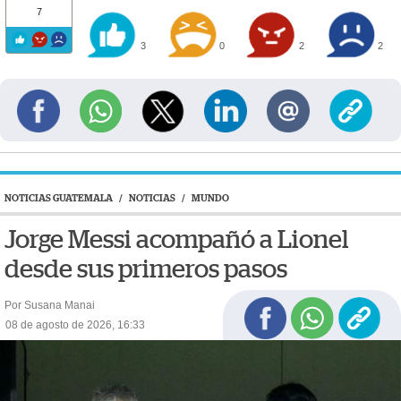
7
3
0
2
2
NOTICIAS GUATEMALA
/
NOTICIAS
/
MUNDO
Jorge Messi acompañó a Lionel
desde sus primeros pasos
Por Susana Manai
08 de agosto de 2026, 16:33