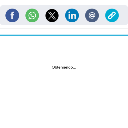
Obteniendo...