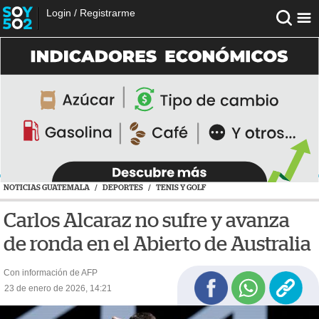
Login
/
Registrarme
NOTICIAS GUATEMALA
/
DEPORTES
/
TENIS Y GOLF
Carlos Alcaraz no sufre y avanza
de ronda en el Abierto de Australia
Con información de AFP
23 de enero de 2026, 14:21