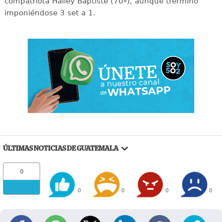
compatriota Hailey Baptiste (70ª), aunque trerminó
imponiéndose 3 set a 1.
ÚLTIMAS NOTICIAS DE GUATEMALA
0
0
0
0
0