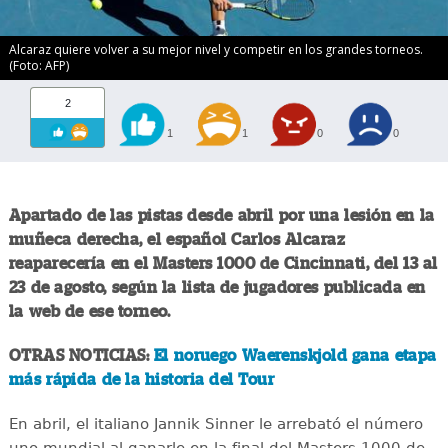
Alcaraz quiere volver a su mejor nivel y competir en los grandes torneos.
(Foto: AFP)
2
1
1
0
0
Apartado de las pistas desde abril por una lesión en la
muñeca derecha, el español Carlos Alcaraz
reaparecería en el Masters 1000 de Cincinnati, del 13 al
23 de agosto, según la lista de jugadores publicada en
la web de ese torneo.
OTRAS NOTICIAS:
El noruego Waerenskjold gana etapa
más rápida de la historia del Tour
En abril, el italiano Jannik Sinner le arrebató el número