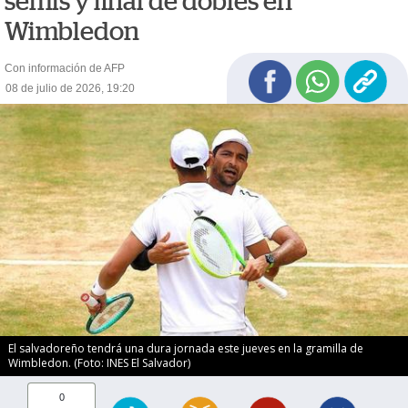
semis y final de dobles en
Wimbledon
Con información de AFP
08 de julio de 2026, 19:20
El salvadoreño tendrá una dura jornada este jueves en la gramilla de
Wimbledon. (Foto: INES El Salvador)
0