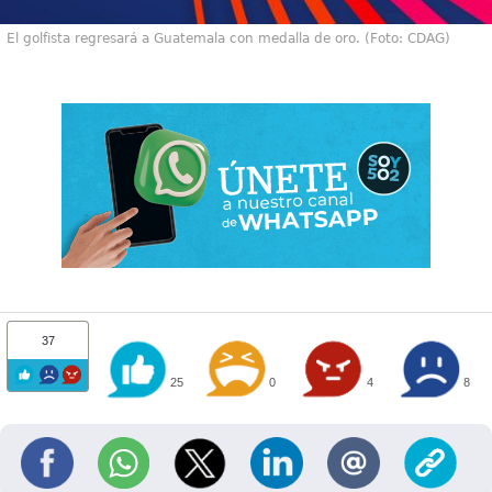
El golfista regresará a Guatemala con medalla de oro. (Foto: CDAG)
37
25
0
4
8