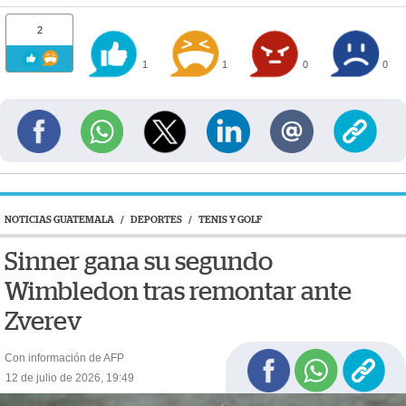
2
1
1
0
0
NOTICIAS GUATEMALA
/
DEPORTES
/
TENIS Y GOLF
Sinner gana su segundo
Wimbledon tras remontar ante
Zverev
Con información de AFP
12 de julio de 2026, 19:49