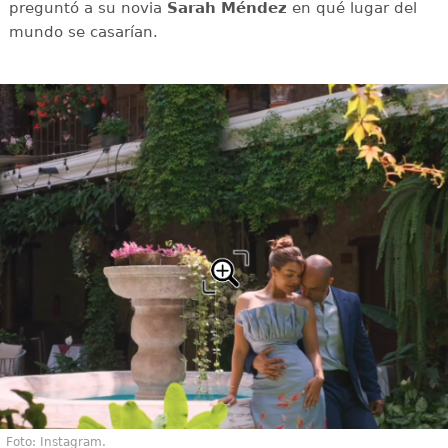
preguntó a su novia
Sarah Méndez
en qué lugar del
mundo se casarían.
Foto: Instagram.