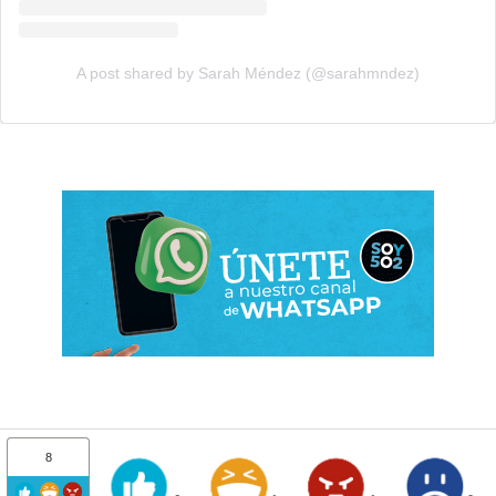
A post shared by Sarah Méndez (@sarahmndez)
8