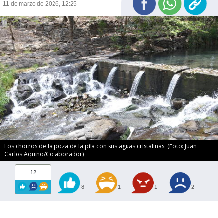
11 de marzo de 2026, 12:25
Los chorros de la poza de la pila con sus aguas cristalinas. (Foto: Juan
Carlos Aquino/Colaborador)
12
8
1
1
2