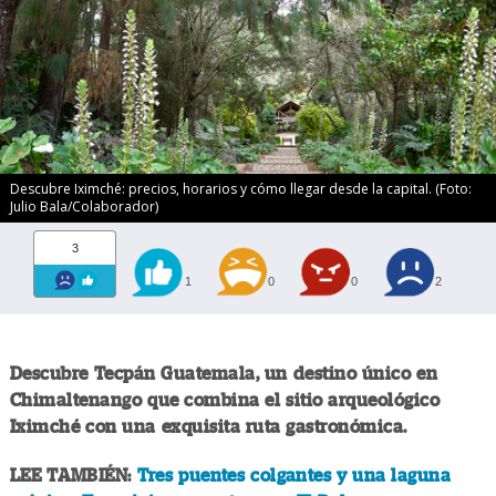
Descubre Iximché: precios, horarios y cómo llegar desde la capital. (Foto:
Julio Bala/Colaborador)
3
1
0
0
2
Descubre Tecpán Guatemala, un destino único en
Chimaltenango que combina el sitio arqueológico
Iximché con una exquisita ruta gastronómica.
LEE TAMBIÉN:
Tres puentes colgantes y una laguna