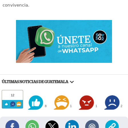
convivencia.
ÚLTIMAS NOTICIAS DE GUATEMALA
12
8
1
1
2