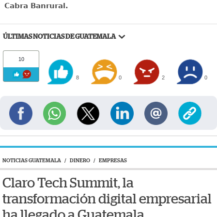
Cabra Banrural.
ÚLTIMAS NOTICIAS DE GUATEMALA
10
8
0
2
0
NOTICIAS GUATEMALA
/
DINERO
/
EMPRESAS
Claro Tech Summit, la
transformación digital empresarial
ha llegado a Guatemala