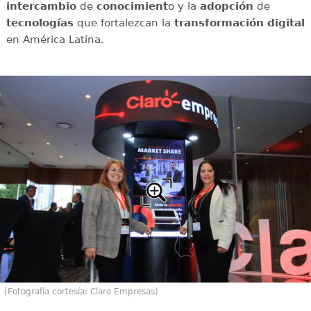
intercambio
de
conocimient
o y la
adopción
de
tecnologías
que fortalezcan la
transformación digital
en América Latina.
(Fotografía cortesía: Claro Empresas)