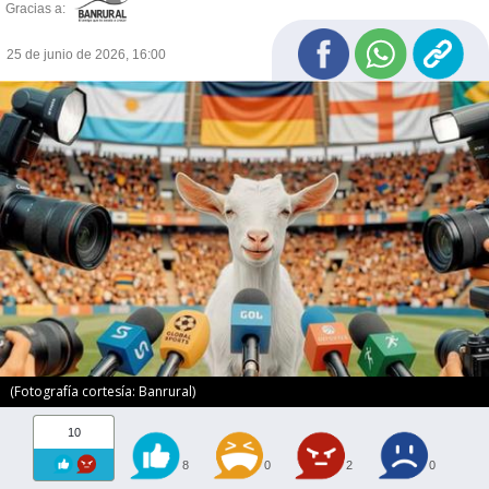
Gracias a:
25 de junio de 2026, 16:00
(Fotografía cortesía: Banrural)
10
8
0
2
0