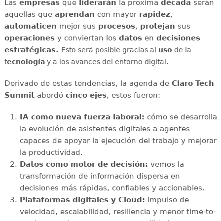
Las
empresas
que
liderarán
la próxima
década
serán
aquellas que
aprendan
con mayor
rapidez
,
automaticen
mejor sus
procesos
,
protejan
sus
operaciones
y conviertan los
datos
en
decisiones
estratégicas.
Esto será posible gracias al
uso
de la
t
ecnología
y a los avances del entorno digital.
Derivado de estas tendencias, la agenda de
Claro Tech
Sunmit
abordó
cinco ejes
, estos fueron:
IA como nueva fuerza laboral:
cómo se desarrolla
la evolución de asistentes digitales a agentes
capaces de apoyar la ejecución del trabajo y mejorar
la productividad.
Datos como motor de decisión:
vemos la
transformación de información dispersa en
decisiones más rápidas, confiables y accionables.
Plataformas digitales y Cloud:
impulso de
velocidad, escalabilidad, resiliencia y menor time-to-