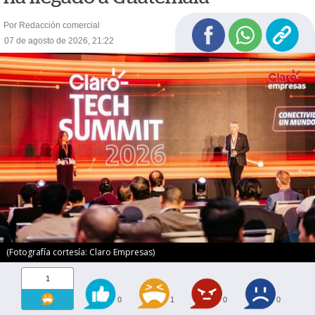
Por Redacción comercial
07 de agosto de 2026, 21:22
(Fotografía cortesía: Claro Empresas)
1
0
1
0
0