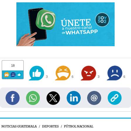
18
3
6
3
6
NOTICIAS GUATEMALA
/
DEPORTES
/
FÚTBOL NACIONAL