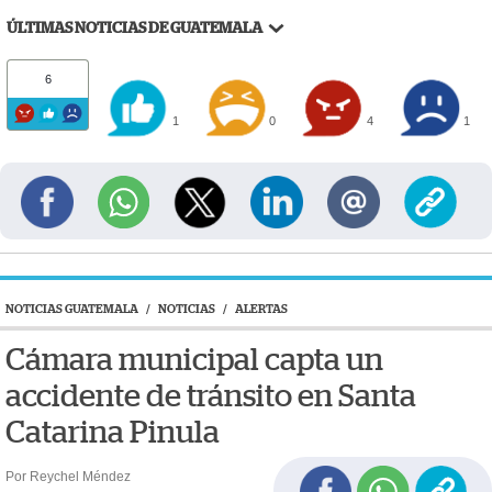
ÚLTIMAS NOTICIAS DE GUATEMALA
6
1
0
4
1
NOTICIAS GUATEMALA
/
NOTICIAS
/
ALERTAS
Cámara municipal capta un
accidente de tránsito en Santa
Catarina Pinula
Por Reychel Méndez