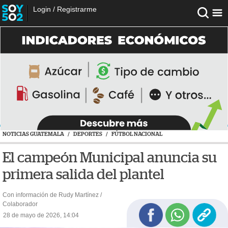
Login
/
Registrarme
NOTICIAS GUATEMALA
/
DEPORTES
/
FÚTBOL NACIONAL
El campeón Municipal anuncia su
primera salida del plantel
Con información de Rudy Martínez /
Colaborador
28 de mayo de 2026, 14:04