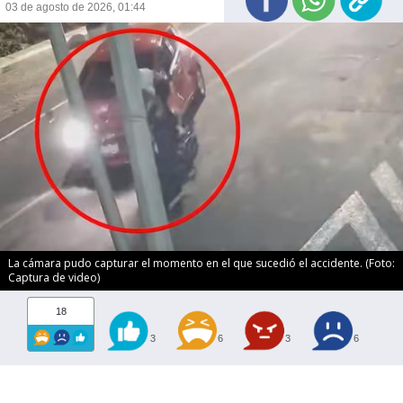
03 de agosto de 2026, 01:44
La cámara pudo capturar el momento en el que sucedió el accidente. (Foto:
Captura de video)
18
3
6
3
6