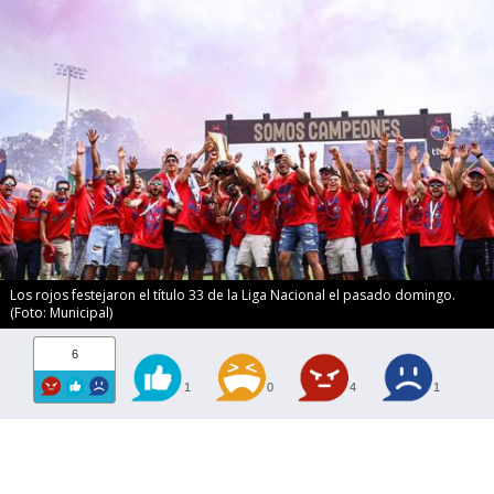
Los rojos festejaron el título 33 de la Liga Nacional el pasado domingo.
(Foto: Municipal)
6
1
0
4
1