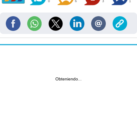
0
6
3
1
Obteniendo...