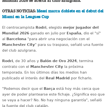
Mundial 2026 se acerca al club azulgrana.
OTRAS NOTICIAS:
Messi marca doblete en el debut del
Miami en la Leagues Cup
El centrocampista
Rodri
, elegido
mejor jugador del
Mundial 2026
ganado en julio por
España
, dio el "sí"
al
Barcelona
"para abrir una negociación con el
Manchester City
" para su traspaso, señaló una fuente
del club azulgrana.
Rodri
, de 30 años y
Balón de Oro 2024
, termina
contrato con el
Manchester City
la próxima
temporada. En los últimos días los medios han
publicado el interés del
Real Madrid
por ficharlo.
"Podemos decir que el
Barça
está hoy más cerca que
ayer de poder plantearse este fichaje. ¿Significa eso que
se vaya a hacer? No. No hay ninguna garantía", señaló
la fuente del club catalán.