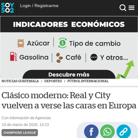
Login
/
Registrarme
NOTICIAS GUATEMALA
/
DEPORTES
/
FÚTBOL INTERNACIONAL
Clásico moderno: Real y City
vuelven a verse las caras en Europa
Con información de Agencias
10 de marzo de 2026, 14:23
CHAMPIONS LEAGUE