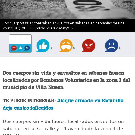
Los cuerpos se encontraban envueltos en sábanas en cercanías de una
vivienda. (Foto ilustrativa: Archivo/Soy502)
5
1
0
3
1
Dos cuerpos sin vida y envueltos en sábanas fueron
localizados por Bomberos Voluntarios en la zona 1 del
municipio de Villa Nueva.
TE PUEDE INTERESAR:
Ataque armado en Escuintla
deja cuatro fallecidos
Dos cuerpos sin vida fueron localizados envueltos en
sábanas en la 7a. calle y 14 avenida de la zona 1 de