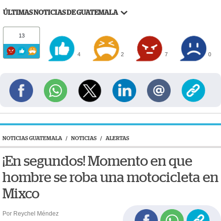
ÚLTIMAS NOTICIAS DE GUATEMALA
13
4
2
7
0
NOTICIAS GUATEMALA
/
NOTICIAS
/
ALERTAS
¡En segundos! Momento en que
hombre se roba una motocicleta en
Mixco
Por Reychel Méndez