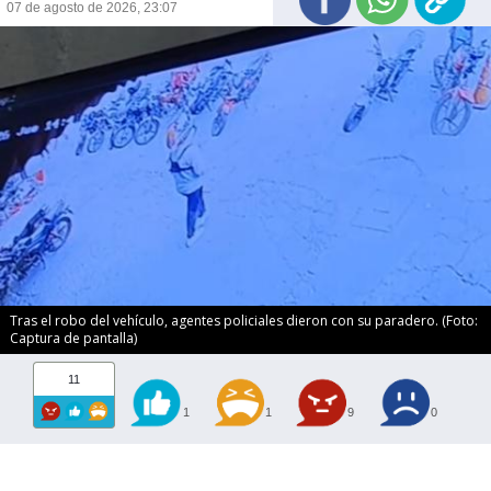
07 de agosto de 2026, 23:07
Tras el robo del vehículo, agentes policiales dieron con su paradero. (Foto:
Captura de pantalla)
11
1
1
9
0