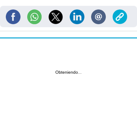
Obteniendo...