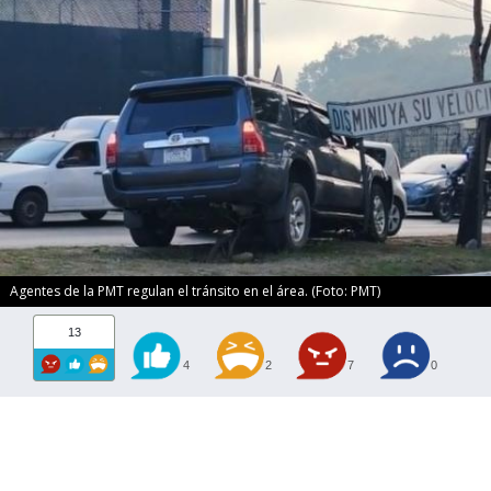
Agentes de la PMT regulan el tránsito en el área. (Foto: PMT)
13
4
2
7
0