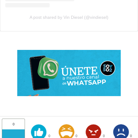
A post shared by Vin Diesel (@vindiesel)
0
0
0
0
0