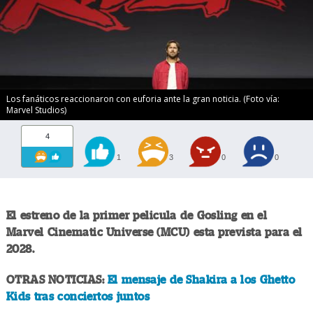
Los fanáticos reaccionaron con euforia ante la gran noticia. (Foto vía:
Marvel Studios)
4
1
3
0
0
El estreno de la primer pelicula de Gosling en el
Marvel Cinematic Universe (MCU) esta prevista para el
2028.
OTRAS NOTICIAS:
El mensaje de Shakira a los Ghetto
Kids tras conciertos juntos