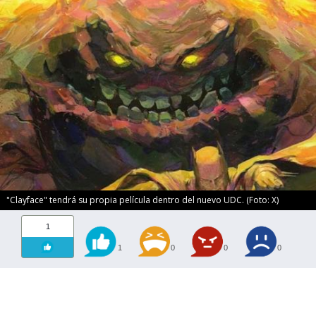
"Clayface" tendrá su propia película dentro del nuevo UDC. (Foto: X)
1
1
0
0
0