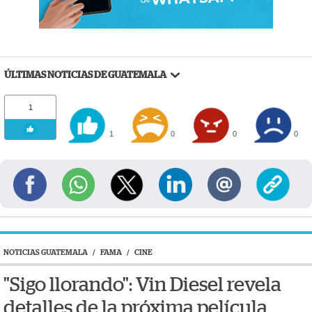
ÚLTIMAS NOTICIAS DE GUATEMALA
1
1
0
0
0
NOTICIAS GUATEMALA
/
FAMA
/
CINE
"Sigo llorando": Vin Diesel revela
detalles de la próxima película