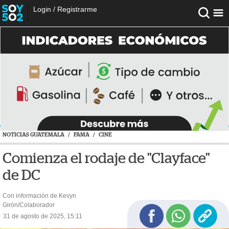
Login
/
Registrarme
NOTICIAS GUATEMALA
/
FAMA
/
CINE
Comienza el rodaje de "Clayface"
de DC
Con información de Kevyn
Girón/Colaborador
31 de agosto de 2025, 15:11