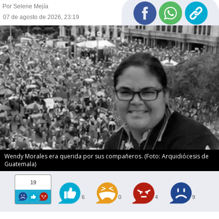
Por Selene Mejía
07 de agosto de 2026, 23:19
Wendy Morales era querida por sus compañeros. (Foto: Arquidiócesis de
Guatemala)
19
6
0
4
9