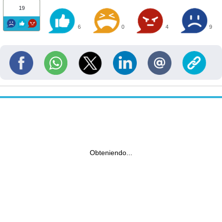
19
6
0
4
9
Obteniendo...