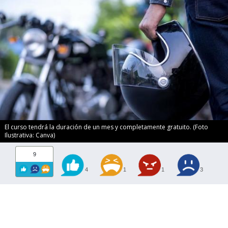
El curso tendrá la duración de un mes y completamente gratuito. (Foto
Ilustrativa: Canva)
9
4
1
1
3