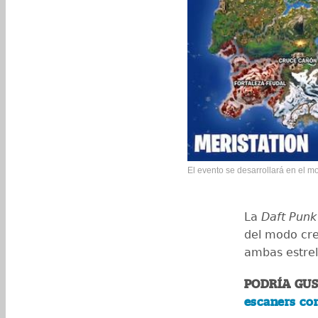
El evento se desarrollará en el mo
La
Daft Punk
del modo cre
ambas estrel
PODRÍA GU
escaners cor