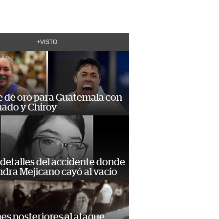
+VISTO
e de oro para Guatemala con
ado y Chiroy
detalles del accidente donde
dra Mejicano cayó al vacío
s posteriores al ataque