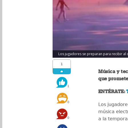
Los jugadores se preparan para recibir al d
1
Música y tec
que promete 
1
ENTÉRATE:
0
Los jugadore
música elect
0
a la temporad