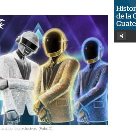
Histor
de la 
Guat
 accesorios exclusivos. (Foto: X)