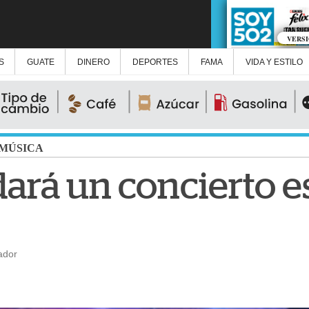
VERS
S
GUATE
DINERO
DEPORTES
FAMA
VIDA Y ESTILO
MÚSICA
dará un concierto e
ador