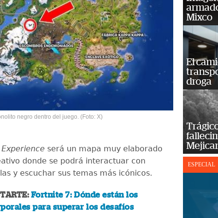
armado
Mixco
El cam
transp
droga
nolito negro dentro del juego. (Foto: X)
Trágico
falleci
Mejica
 Experience
será un mapa muy elaborado
ativo donde se podrá interactuar con
ESPECIAL
las y escuchar sus temas más icónicos.
STARTE:
Fortnite 7: Dónde están los
porales para superar los desafíos