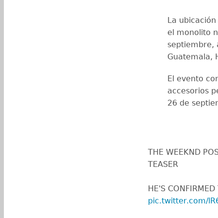
La ubicación
el monolito 
septiembre, a
Guatemala, 
El evento con
accesorios pe
26 de septie
THE WEEKND POS
TEASER
HE'S CONFIRMED 
pic.twitter.com/