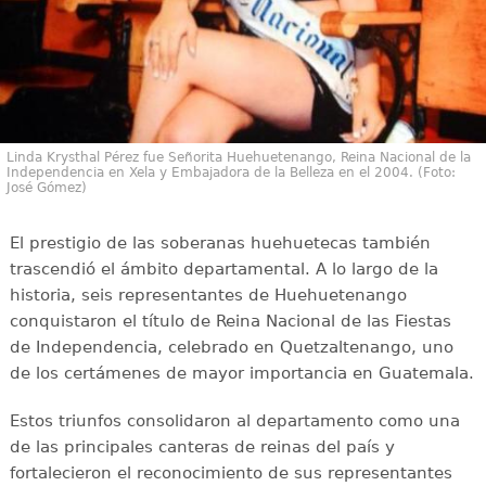
Linda Krysthal Pérez fue Señorita Huehuetenango, Reina Nacional de la
Independencia en Xela y Embajadora de la Belleza en el 2004. (Foto:
José Gómez)
El prestigio de las soberanas huehuetecas también
trascendió el ámbito departamental. A lo largo de la
historia, seis representantes de Huehuetenango
conquistaron el título de Reina Nacional de las Fiestas
de Independencia, celebrado en Quetzaltenango, uno
de los certámenes de mayor importancia en Guatemala.
Estos triunfos consolidaron al departamento como una
de las principales canteras de reinas del país y
fortalecieron el reconocimiento de sus representantes