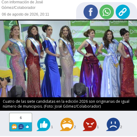
Con información de José
Gómez/Colaborador
06 de agosto de 2026, 20:11
Cuatro de las siete candidatas en la edición 2026 son originarias de igual
número de municipios. (Foto: José Gómez/Colaborador)
6
1
2
1
2