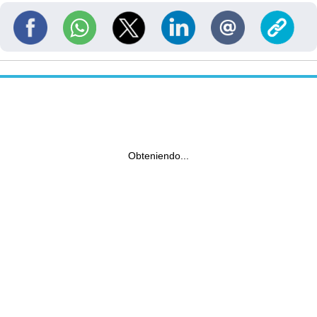
Obteniendo...