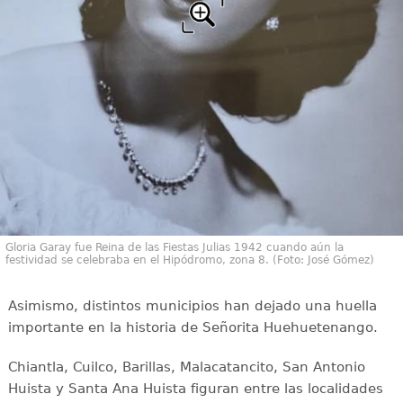
Gloria Garay fue Reina de las Fiestas Julias 1942 cuando aún la
festividad se celebraba en el Hipódromo, zona 8. (Foto: José Gómez)
Asimismo, distintos municipios han dejado una huella
importante en la historia de Señorita Huehuetenango.
Chiantla, Cuilco, Barillas, Malacatancito, San Antonio
Huista y Santa Ana Huista figuran entre las localidades