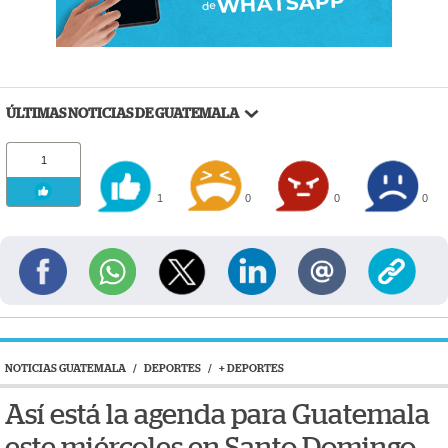
ÚLTIMAS NOTICIAS DE GUATEMALA
1
1
0
0
0
NOTICIAS GUATEMALA
/
DEPORTES
/
+ DEPORTES
Así está la agenda para Guatemala
este miércoles en Santo Domingo