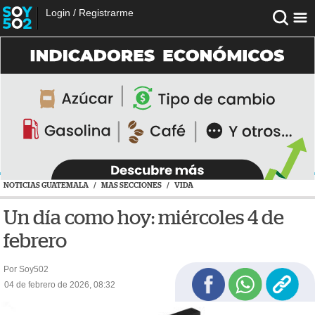
Login
/
Registrarme
NOTICIAS GUATEMALA
/
MAS SECCIONES
/
VIDA
Un día como hoy: miércoles 4 de
febrero
Por Soy502
04 de febrero de 2026, 08:32