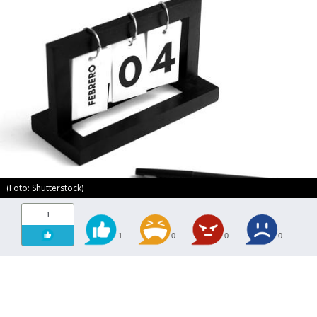
(Foto: Shutterstock)
1
1
0
0
0