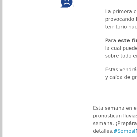
1
La primera 
provocando ll
territorio nac
Para
este f
la cual pued
sobre todo e
Estas vendr
y caída de g
Esta semana en el
pronostican lluvia
semana. ¡Prepárat
detalles.
#SomosI