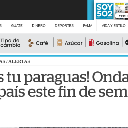
VERS
S
GUATE
DINERO
DEPORTES
FAMA
VIDA Y ESTILO
AS
/
ALERTAS
 tu paraguas! Onda
 país este fin de se