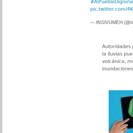
#AlPuebloDignoS
pic.twitter.com/
— INSIVUMEH (@in
Autoridades 
la lluvias p
volcánica, m
inundaciones