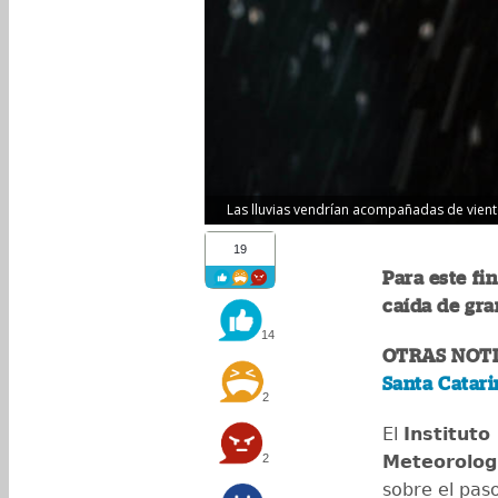
Las lluvias vendrían acompañadas de viento
19
Para este fi
caída de gra
14
OTRAS NOTI
Santa Catari
2
El
Instituto
2
Meteorologí
sobre el pas