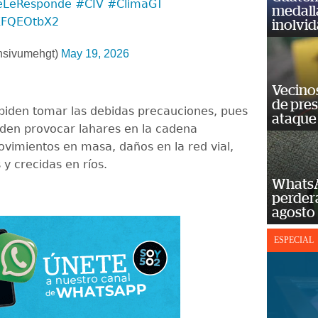
eLeResponde
#CIV
#ClimaGT
medall
4KFQEOtbX2
inolvi
sivumehgt)
May 19, 2026
Vecino
de pre
piden tomar las debidas precauciones, pues
ataque
ueden provocar lahares en la cadena
ovimientos en masa, daños en la red vial,
 y crecidas en ríos.
WhatsA
perderá
agosto
ESPECIAL