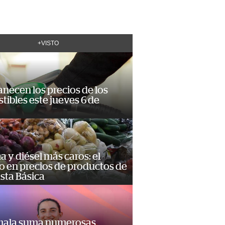
+VISTO
necen los precios de los
ibles este jueves 6 de
a y diésel más caros: el
o en precios de productos de
sta Básica
ala suma numerosas