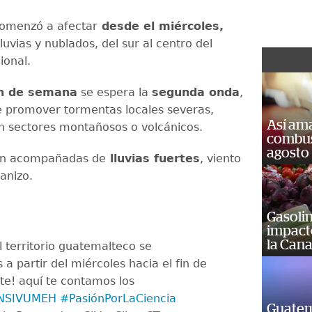
comenzó a afectar
desde el miércoles,
uvias y nublados, del sur al centro del
ional.
in de semana
se espera la
segunda onda
,
e promover tormentas locales severas,
Así ama
n sectores montañosos o volcánicos.
combust
agosto
án acompañadas de
lluvias fuertes
, viento
ranizo.
Gasolin
impact
la Cana
 territorio guatemalteco se
s a partir del miércoles hacia el fin de
e! aquí te contamos los
NSIVUMEH
#PasiónPorLaCiencia
Guatem