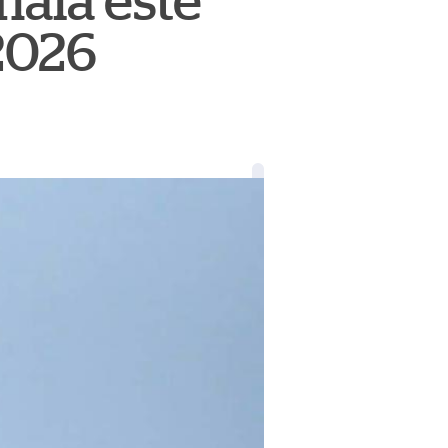
mala este
2026