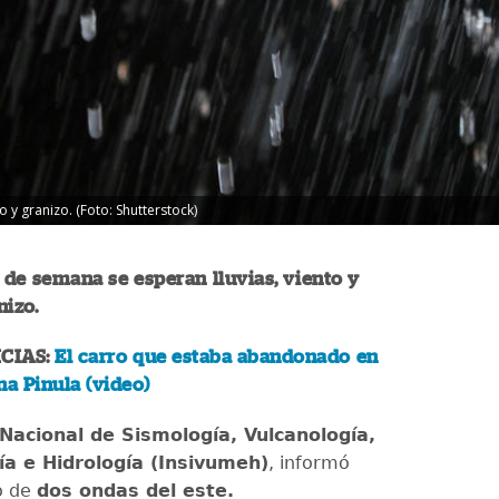
 y granizo. (Foto: Shutterstock)
n de semana se esperan lluvias, viento y
nizo.
CIAS:
El carro que estaba abandonado en
na Pinula (video)
 Nacional de Sismología, Vulcanología,
a e Hidrología (Insivumeh)
, informó
o de
dos ondas del este.