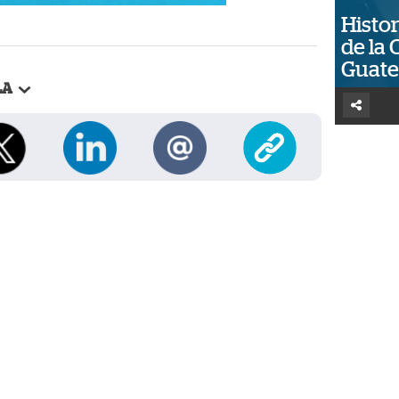
Histor
de la 
Guat
LA