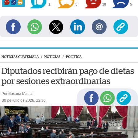
1
3
38
5
NOTICIAS GUATEMALA
/
NOTICIAS
/
POLÍTICA
Diputados recibirán pago de dietas
por sesiones extraordinarias
Por Susana Manai
30 de julio de 2026, 22:30