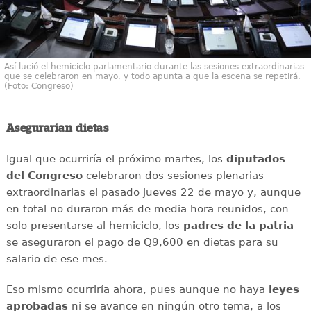
Así lució el hemiciclo parlamentario durante las sesiones extraordinarias
que se celebraron en mayo, y todo apunta a que la escena se repetirá.
(Foto: Congreso)
Asegurarían dietas
Igual que ocurriría el próximo martes, los
diputados
del Congreso
celebraron dos sesiones plenarias
extraordinarias el pasado jueves 22 de mayo y, aunque
en total no duraron más de media hora reunidos, con
solo presentarse al hemiciclo, los
padres de la patria
se aseguraron el pago de Q9,600 en dietas para su
salario de ese mes.
Eso mismo ocurriría ahora, pues aunque no haya
leyes
aprobadas
ni se avance en ningún otro tema, a los