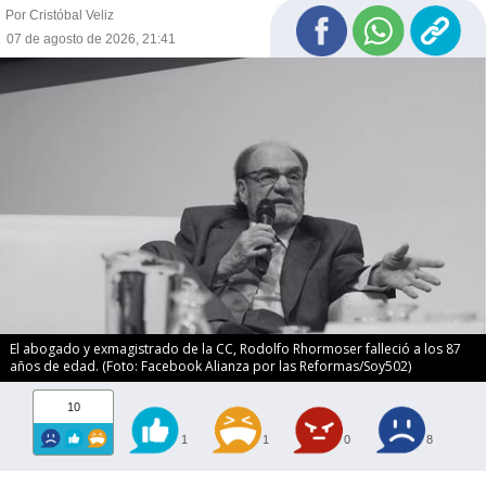
Por Cristóbal Veliz
07 de agosto de 2026, 21:41
El abogado y exmagistrado de la CC, Rodolfo Rhormoser falleció a los 87
años de edad. (Foto: Facebook Alianza por las Reformas/Soy502)
10
1
1
0
8