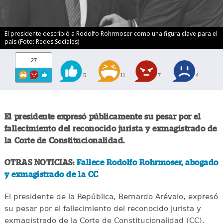
El presidente describió a Rodolfo Rohrmoser como una figura clave para el
país (Foto: Redes Sociales)
27
5
11
7
4
El presidente expresó públicamente su pesar por el
fallecimiento del reconocido jurista y exmagistrado de
la Corte de Constitucionalidad.
OTRAS NOTICIAS:
Fallece Rodolfo Rohrmoser, abogado
y exmagistrado de la CC
El presidente de la República, Bernardo Arévalo, expresó
su pesar por el fallecimiento del reconocido jurista y
exmagistrado de la Corte de Constitucionalidad (CC),