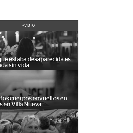
+VISTO
que estaba desaparecida es
ada sin vida
 dos cuerpos envueltos en
 en Villa Nueva