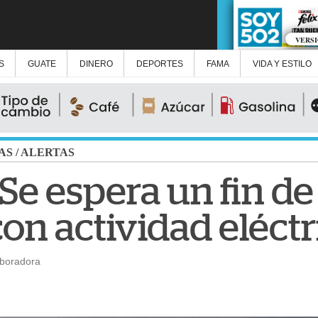
VERS
S
GUATE
DINERO
DEPORTES
FAMA
VIDA Y ESTILO
AS
/
ALERTAS
 Se espera un fin 
con actividad eléctr
aboradora