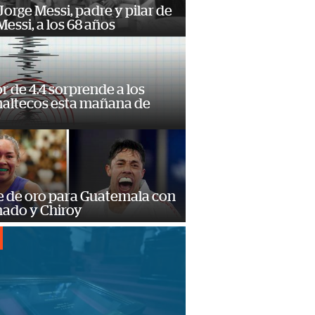
orge Messi, padre y pilar de
Messi, a los 68 años
 de 4.4 sorprende a los
altecos esta mañana de
o
e de oro para Guatemala con
ado y Chiroy