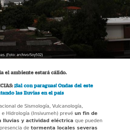
uas. (Foto: archivo/Soy502)
ía el ambiente estará cálido.
CIAS:
¡Sal con paraguas! Ondas del este
ando las lluvias en el país
Nacional de Sismología, Vulcanología,
 e Hidrología (Insivumeh) prevé
un fin de
lluvias y actividad eléctrica
que pueden
 presencia de
tormenta locales severas