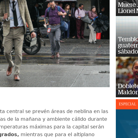
Muere J
Lionel 
Temblor
guatem
sábad
Doblet
Maldon
ESPECIAL
ta central se prevén áreas de neblina en las
as de la mañana y ambiente cálido durante
temperaturas máximas para la capital serán
grados,
mientras que para el altiplano