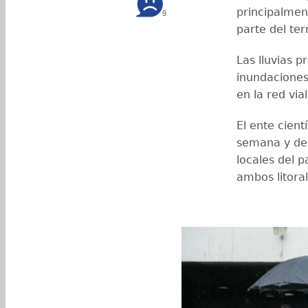
principalmen
9
parte del ter
Las lluvias p
inundaciones
en la red via
El ente cient
semana y del
locales del 
ambos litora