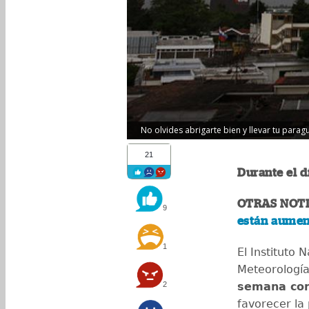
No olvides abrigarte bien y llevar tu parag
21
Durante el d
OTRAS NOTI
9
están aument
1
El Instituto 
Meteorología
2
semana con 
favorecer la