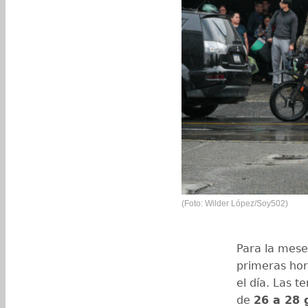
(Foto: Wilder López/Soy502)
Para la mese
primeras hor
el día. Las 
de
26 a 28 