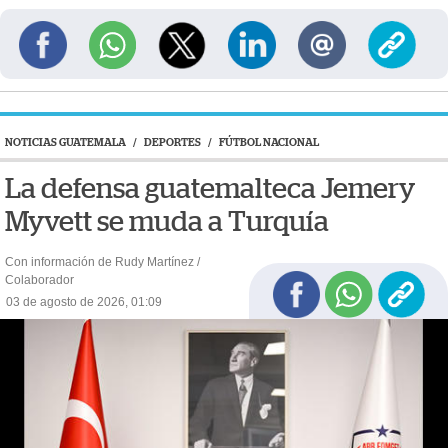
NOTICIAS GUATEMALA
/
DEPORTES
/
FÚTBOL NACIONAL
La defensa guatemalteca Jemery
Myvett se muda a Turquía
Con información de Rudy Martínez /
Colaborador
03 de agosto de 2026, 01:09