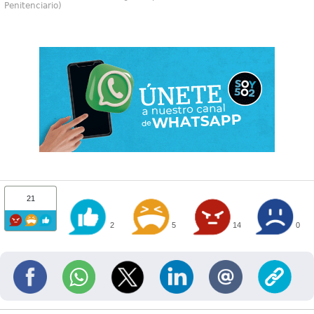
Penitenciario)
21
2
5
14
0