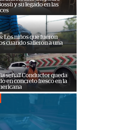
ossù y su legado en las
ces
: Los niños que fueron
os cuando salieron a una
 la señal! Conductor queda
o en concreto fresco en la
mericana