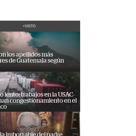
+VISTO
on los apellidos más
res de Guatemala según
o lento: trabajos en la USAC
nan congestionamiento en el
ico
la imborrable del padre