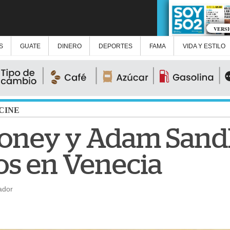
VERS
S
GUATE
DINERO
DEPORTES
FAMA
VIDA Y ESTILO
CINE
oney y Adam Sandl
s en Venecia
ador