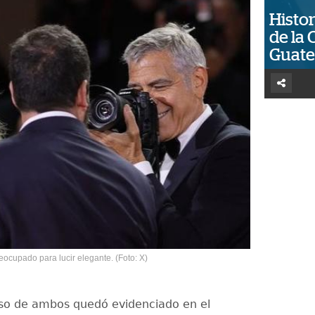
Histor
de la 
Guat
eocupado para lucir elegante. (Foto: X)
so de ambos quedó evidenciado en el