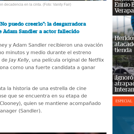
Ennio B
en decadencia en la cinta. (Foto: Vanity Fair)
Verapa
"No puedo creerlo": la desgarradora
 Adam Sandler a actor fallecido
Heridos
atacad
ey y Adam Sandler recibieron una ovación
tienda
ho minutos y medio durante el estreno
l de
Jay Kelly
, una película original de Netflix
iona como una fuerte candidata a ganar
¡Ignoró
atrapad
ta la historia de una estrella de cine
Intera
se que se encuentra en su etapa de
ESPECIAL
(Clooney), quien se mantiene acompañado
manager (Sandler).