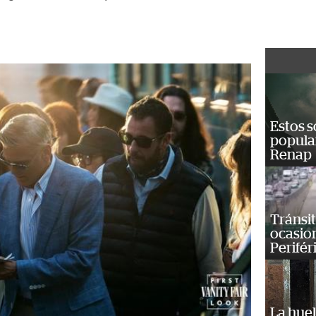
Estos s
popula
Renap
Tránsit
ocasio
Perifér
La huel