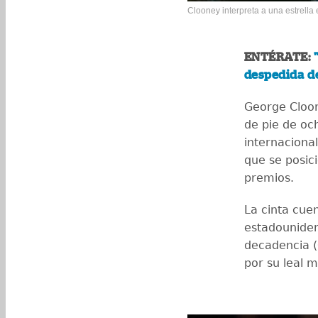
Clooney interpreta a una estrella 
ENTÉRATE:
despedida de
George Cloon
de pie de oc
internaciona
que se posic
premios.
La cinta cuen
estadouniden
decadencia 
por su leal 