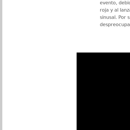
evento, debi
roja y al lan
sinusal. Por 
despreocupad