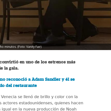
o minutos. (Foto: Vanity Fair)
convirtió en uno de los estrenos más
e la gala.
no reconoció a Adam Sandler y él se
do del restaurante
e Venecia se llenó de brillo y color con la
os actores estadounidenses, quienes hacen
n igual en la nueva producción de Noah