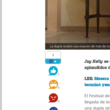
La dupla recibió una ovación de más de och
3
Jay Kelly
se 
aplaudidos d
1
LEE:
Mesera 
terminó yen
0
El Festival d
0
llegada de l
una dupla si