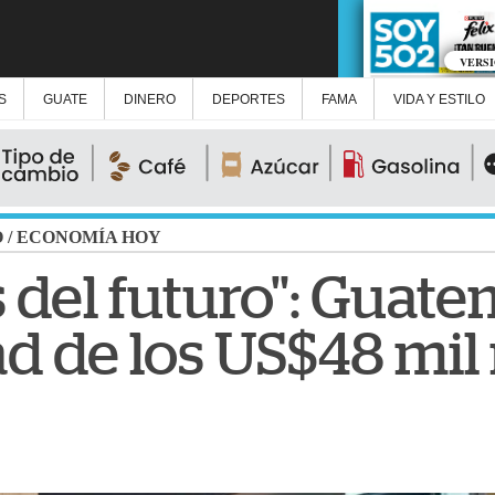
VERS
S
GUATE
DINERO
DEPORTES
FAMA
VIDA Y ESTILO
O
/
ECONOMÍA HOY
 del futuro": Guate
d de los US$48 mil