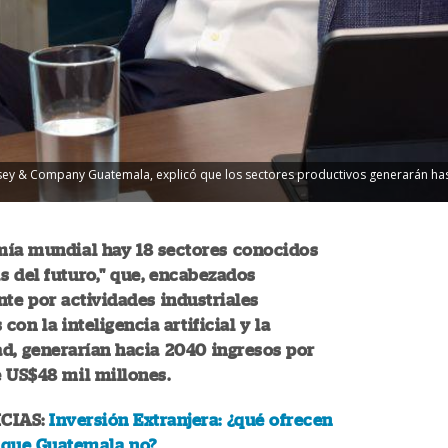
sey & Company Guatemala, explicó que los sectores productivos generarán hast
mía mundial hay 18 sectores conocidos
 del futuro," que, encabezados
te por actividades industriales
con la inteligencia artificial y la
ad, generarían hacia 2040 ingresos por
 US$48 mil millones.
CIAS:
Inversión Extranjera: ¿qué ofrecen
s que Guatemala no?