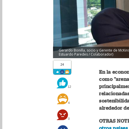
Gerardo Bonilla, socio y Gerente de McKin
Estuardo Paredes / Colaborador)
24
En la econo
como "arenas
principalmen
12
relacionadas 
sostenibilid
4
alrededor de
0
OTRAS NOTI
otros paíse