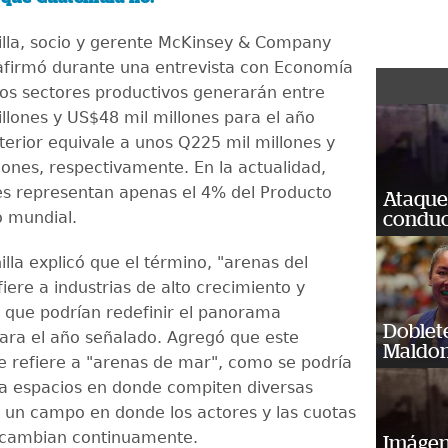
lla, socio y gerente McKinsey & Company
firmó durante una entrevista con Economía
os sectores productivos generarán entre
llones y US$48 mil millones para el año
terior equivale a unos Q225 mil millones y
lones, respectivamente. En la actualidad,
es representan apenas el 4% del Producto
Ataque
o mundial.
conduct
lla explicó que el término, "arenas del
fiere a industrias de alto crecimiento y
que podrían redefinir el panorama
Doblet
ra el año señalado. Agregó que este
Maldon
e refiere a "arenas de mar", como se podría
 a espacios en donde compiten diversas
un campo en donde los actores y las cuotas
cambian continuamente.
Imágene