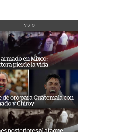
+VISTO
 armado en Mixco:
ora pierde la vida
e de oro para Guatemala con
ado y Chiroy
s posteriores al ataque