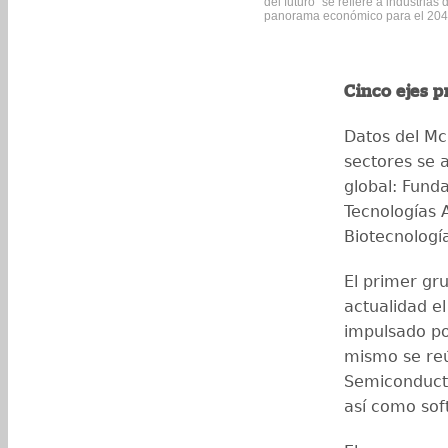
del futuro" se refiere a industrias
panorama económico para el 2040
Cinco ejes p
Datos del McK
sectores se 
global: Funda
Tecnologías 
Biotecnologí
El primer gr
actualidad e
impulsado por
mismo se reú
Semiconducto
así como soft