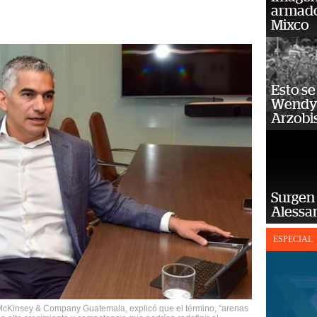
armado
Mixco
Esto se
Wendy 
Arzobi
Surgen 
Alessan
ESPECIAL
 McKinsey & Company Guatemala, explicó que el término, “arenas