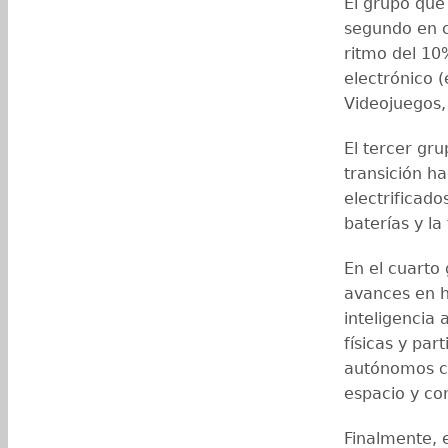
El grupo que 
segundo en c
ritmo del 10
electrónico (
Videojuegos,
El tercer grup
transición h
electrificado
baterías y la 
En el cuarto
avances en h
inteligencia 
físicas y par
autónomos co
espacio y co
Finalmente, 