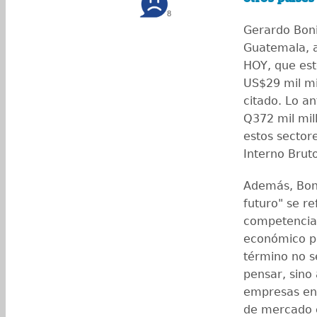
8
Gerardo Boni
Guatemala, a
HOY, que est
US$29 mil mi
citado. Lo an
Q372 mil mil
estos sector
Interno Brut
Además, Boni
futuro" se re
competencia 
económico pa
término no s
pensar, sino
empresas en 
de mercado 