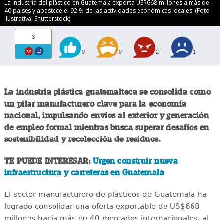
La industria del plástico en Guatemala exporta US$668 millones a más de
40 países y abastece el 92 % de las actividades económicas locales. (Foto
ilustrativa: Shutterstock)
3
0
0
2
1
La industria plástica guatemalteca se consolida como
un pilar manufacturero clave para la economía
nacional, impulsando envíos al exterior y generación
de empleo formal mientras busca superar desafíos en
sostenibilidad y recolección de residuos.
TE PUEDE INTERESAR:
Urgen construir nueva
infraestructura y carreteras en Guatemala
El sector manufacturero de plásticos de Guatemala ha
logrado consolidar una oferta exportable de US$668
millones hacia más de 40 mercados internacionales, al