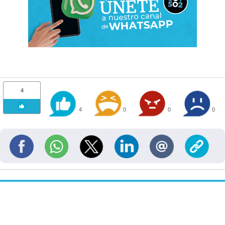
4
4
0
0
0