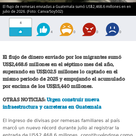
El flujo de remesas enviadas a Guatemala sumó US$2,468.6 millones en en
julio de 2026. (Foto: Canva/Soy502)
4
4
0
0
0
El flujo de dinero enviado por los migrantes sumó
US$2,468.6 millones en el séptimo mes del año,
superando en US$102.5 millones lo captado en el
mismo periodo de 2025 y empujando el acumulado
por encima de los US$15,440 millones.
OTRAS NOTICIAS:
Urgen construir nueva
infraestructura y carreteras en Guatemala
El ingreso de divisas por remesas familiares al país
marcó un nuevo récord durante julio al registrar la
entrada de US$2,468.6 millones, constituyéndose como