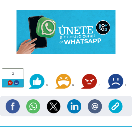
3
0
0
2
1