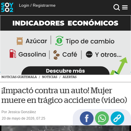
Login
/
Registrarme
NOTICIAS GUATEMALA
/
NOTICIAS
/
ALERTAS
¡Impactó contra un auto! Mujer
muere en trágico accidente (video)
Por Jessica González
20 de mayo de 2026, 07:25