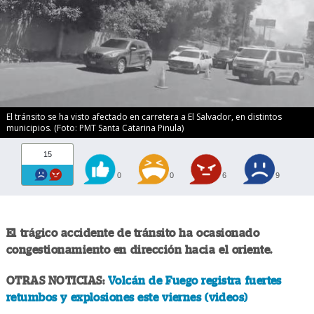
El tránsito se ha visto afectado en carretera a El Salvador, en distintos
municipios. (Foto: PMT Santa Catarina Pinula)
15
0
0
6
9
El trágico accidente de tránsito ha ocasionado
congestionamiento en dirección hacia el oriente.
OTRAS NOTICIAS:
Volcán de Fuego registra fuertes
retumbos y explosiones este viernes (videos)