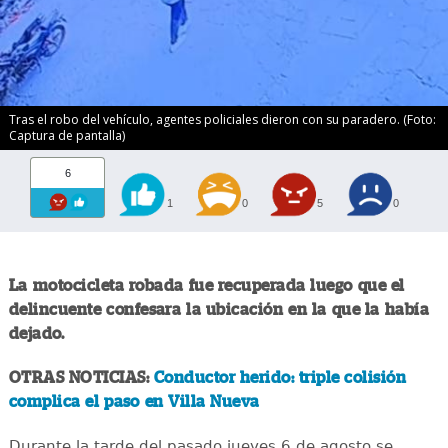
Tras el robo del vehículo, agentes policiales dieron con su paradero. (Foto:
Captura de pantalla)
6
1
0
5
0
La motocicleta robada fue recuperada luego que el
delincuente confesara la ubicación en la que la había
dejado.
OTRAS NOTICIAS:
Conductor herido: triple colisión
complica el paso en Villa Nueva
Durante la tarde del pasado jueves 6 de agosto se