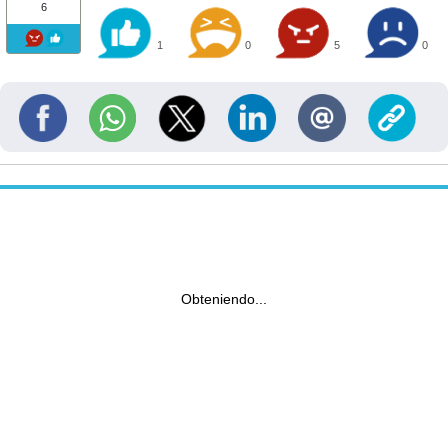
6
1
0
5
0
Obteniendo...