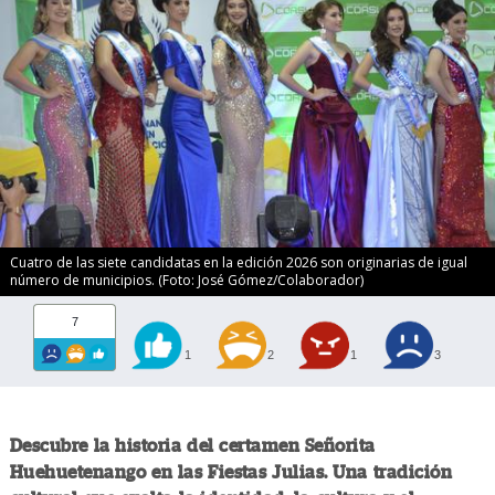
Cuatro de las siete candidatas en la edición 2026 son originarias de igual
número de municipios. (Foto: José Gómez/Colaborador)
7
1
2
1
3
Descubre la historia del certamen Señorita
Huehuetenango en las Fiestas Julias. Una tradición