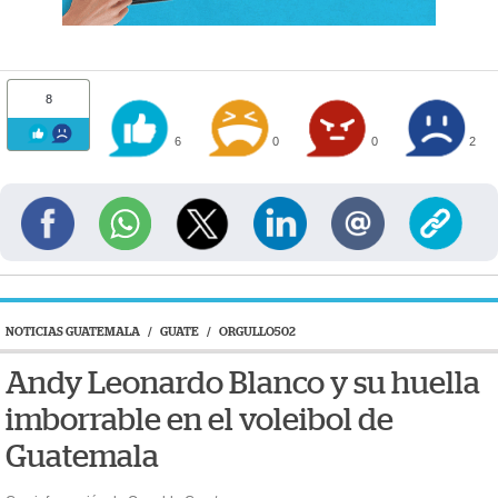
8
6
0
0
2
NOTICIAS GUATEMALA
/
GUATE
/
ORGULLO502
Andy Leonardo Blanco y su huella
imborrable en el voleibol de
Guatemala