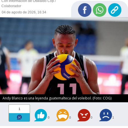
Con información de Oswaldo Cop /
Colaborador
04 de agosto de 2026, 16:34
Andy Blanco es una leyenda guatemalteca del voleibol. (Foto: COG)
1
0
0
0
1