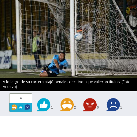
A lo largo de su carrera atajó penales decisivos que valieron títulos. (Foto:
Archivo)
4
1
2
0
1