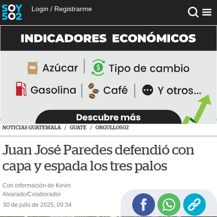
Login
/
Registrarme
NOTICIAS GUATEMALA
/
GUATE
/
ORGULLO502
Juan José Paredes defendió con
capa y espada los tres palos
Con información de Kevin
Alvarado/Colaborador
30 de julio de 2025, 09:34