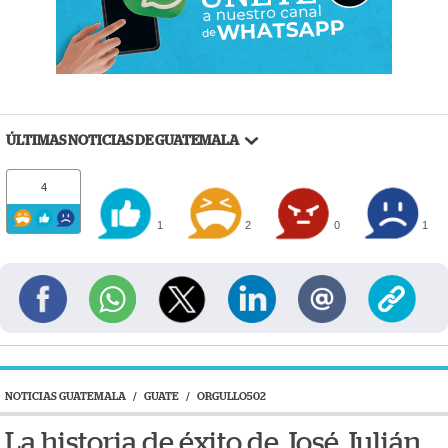
ÚLTIMAS NOTICIAS DE GUATEMALA
4
1
2
0
1
NOTICIAS GUATEMALA
/
GUATE
/
ORGULLO502
La historia de éxito de José Julián