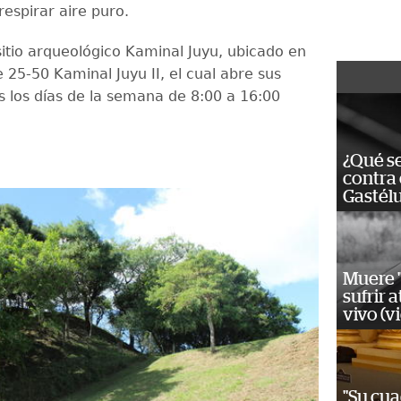
 respirar aire puro.
sitio arqueológico Kaminal Juyu, ubicado en
e 25-50 Kaminal Juyu II, el cual abre sus
s los días de la semana de 8:00 a 16:00
¿Qué se
contra 
Gastél
Muere "
sufrir 
vivo (v
"Su cua