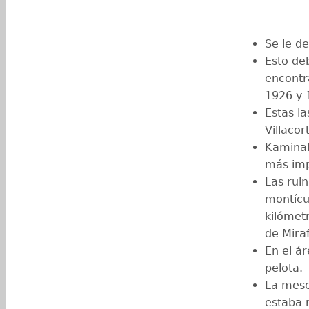
Se le d
Esto de
encontr
1926 y 
Estas l
Villacor
Kaminal 
más imp
Las rui
montícu
kilómet
de Miraf
En el á
pelota.
La mese
estaba 