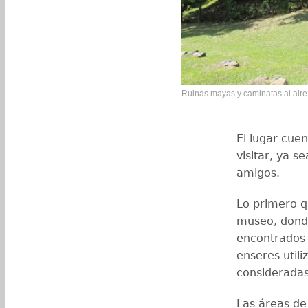
Ruinas mayas y caminatas al aire 
El lugar cue
visitar, ya s
amigos.
Lo primero q
museo, dond
encontrados e
enseres util
consideradas
Las áreas de