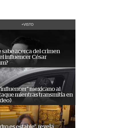
+VISTO
 sabe acerca del crimen
el influencer César
um?
influencer" mexicano al
ataque mientras transmitía en
ideo)
dro es estable", revela