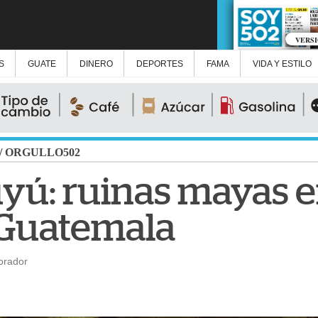
VERS
S
GUATE
DINERO
DEPORTES
FAMA
VIDA Y ESTILO
/
ORGULLO502
yú: ruinas mayas e
 Guatemala
orador