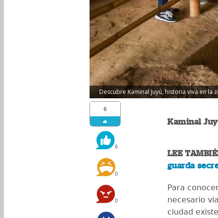
Descubre Kaminal Juyú, historia viva en la 
6
Kaminal Juyú
6
LEE TAMBIÉ
guarda secr
0
Para conocer
necesario vi
0
ciudad exist