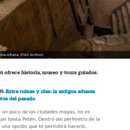
zona urbana. (Foto Archivo)
 ofrece historia, museo y tours guiados.
N:
Entre ruinas y olas: la antigua aduana
etos del pasado
 un poco de las ciudades mayas, no es
ajar hasta Petén. Dentro del perímetro de la
e una opción que te permitirá hacerlo,