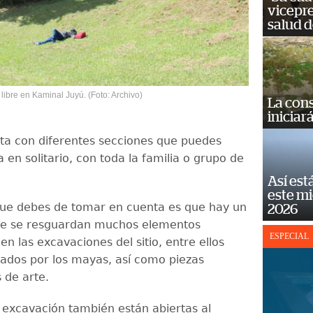
vicepre
salud d
libre en Kaminal Juyú. (Foto: Archivo)
La cons
iniciar
nta con diferentes secciones que puedes
ea en solitario, con toda la familia o grupo de
Así est
este m
ue debes de tomar en cuenta es que hay un
2026
e se resguardan muchos elementos
ESPECIAL
n las excavaciones del sitio, entre ellos
izados por los mayas, así como piezas
 de arte.
 excavación también están abiertas al