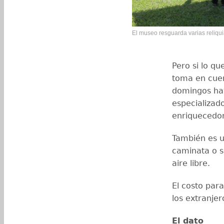
El museo resguarda varias reliqui
Pero si lo qu
toma en cuen
domingos hay
especializad
enriquecedo
También es u
caminata o s
aire libre.
El costo para
los extranje
El dato