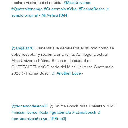
declara visitante distinguida.
#MissUniverse
#Quetzaltenango
#Guatemala
#Viral
#FatimaBosch
♬
sonido original - Mi Xelaju FAN
@angelat70
Guatemala le demuestra al mundo cómo se
debe respetar y recibir a una reina. Así llegó la actual
Miss Universo Fátima Bosch en la ciudad de
QUETZALTENANGO sede del Miss Universo Guatemala
2026 @Fátima Bosch
♬ Another Love -
@fernandodeleon11
@Fátima Bosch Miss Universo 2025
#missuniverse
#xela
#guatemala
#fatimabosch
♬
оригинальный звук - |RSmp3|