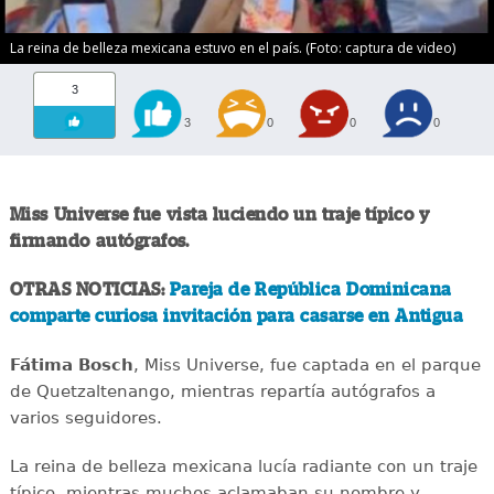
La reina de belleza mexicana estuvo en el país. (Foto: captura de video)
3
3
0
0
0
Miss Universe fue vista luciendo un traje típico y
firmando autógrafos.
OTRAS NOTICIAS:
Pareja de República Dominicana
comparte curiosa invitación para casarse en Antigua
Fátima Bosch
, Miss Universe, fue captada en el parque
de Quetzaltenango, mientras repartía autógrafos a
varios seguidores.
La reina de belleza mexicana lucía radiante con un traje
típico, mientras muchos aclamaban su nombre y