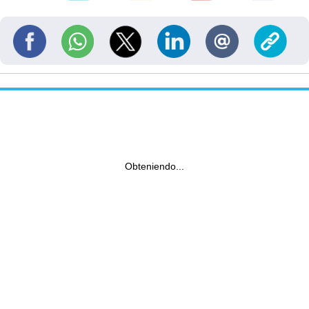
Obteniendo...