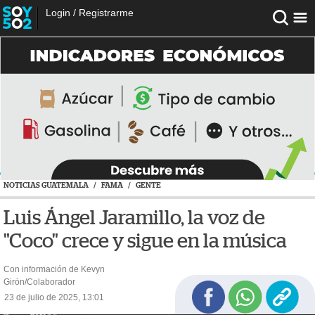
Login
/
Registrarme
NOTICIAS GUATEMALA
/
FAMA
/
GENTE
Luis Ángel Jaramillo, la voz de
"Coco" crece y sigue en la música
Con información de Kevyn
Girón/Colaborador
23 de julio de 2025, 13:01