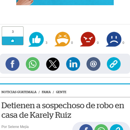
3
3
0
0
0
NOTICIAS GUATEMALA
/
FAMA
/
GENTE
Detienen a sospechoso de robo en
casa de Karely Ruiz
Por Selene Mejía