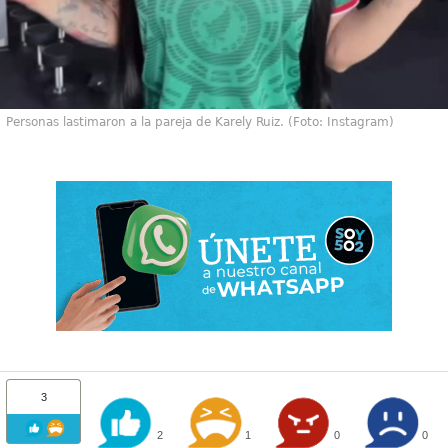
Personas lastimaron a la pareja de Karely Ruiz. (Foto: Instagram)
3
2
1
0
0