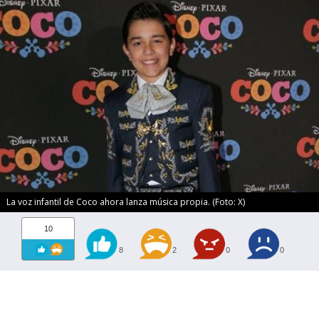
La voz infantil de Coco ahora lanza música propia. (Foto: X)
10
8
2
0
0