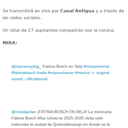
Se transmitirá en vivo por
Canal Antigua
y a través de
las redes sociales.
Un total de 27 aspirantes competirán por la corona.
MIRA:
@marcereyesg_
Fatima Bosch en Xela
#missuniverse
#fatimabosch
#xela
#missuniverso
#mexico
♬ original
sound - officialmooli
@mixelajufan
¡FÁTIMA BOSCH EN XELA! La mexicana
Fátima Bosch Miss Universe 2025-2026 visita este
miércoles la ciudad de Quetzaltenango en donde se le