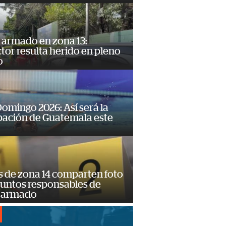
 armado en zona 13:
or resulta herido en pleno
o
omingo 2026: Así será la
pación de Guatemala este
s de zona 14 comparten foto
suntos responsables de
 armado