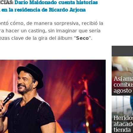
CIAS:
Darío Maldonado cuenta historias
o, en la residencia de Ricardo Arjona
ntó cómo, de manera sorpresiva, recibió la
ra hacer un casting, sin imaginar que sería
ezas clave de la gira del álbum "
Seco
".
Así ama
combust
agosto
Heridos
atacad
tienda