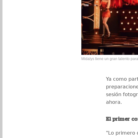
Midalys tiene un gran talento par
Ya como par
preparacione
sesión fotog
ahora.
El primer co
"Lo primero 