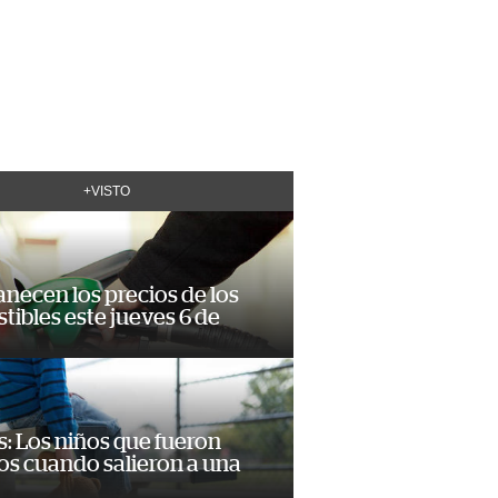
+VISTO
necen los precios de los
ibles este jueves 6 de
: Los niños que fueron
os cuando salieron a una