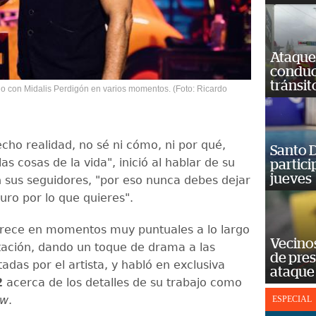
Ataque
conduct
tránsit
o con Midalis Perdigón en varios momentos. (Foto: Ricardo
cho realidad, no sé ni cómo, ni por qué,
Santo D
las cosas de la vida", inició al hablar de su
partici
jueves
 sus seguidores, "por eso nunca debes dejar
uro por lo que quieres".
ece en momentos muy puntuales a lo largo
Vecino
tación, dando un toque de drama a las
de pre
tadas por el artista, y habló en exclusiva
ataque
2
acerca de los detalles de su trabajo como
ew
.
ESPECIAL