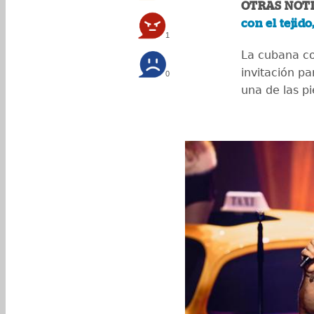
OTRAS NOTI
con el tejid
1
La cubana co
invitación pa
0
una de las pi