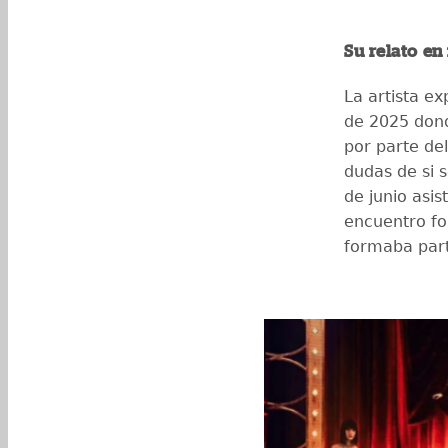
Su relato en
La artista e
de 2025 dond
por parte de
dudas de si s
de junio asis
encuentro fo
formaba part