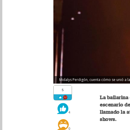
Midalys Perdigón, cuenta cómo se unió a la
5
La bailarina
escenario de
llamado la a
4
shows.
0