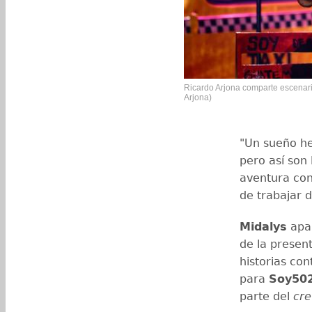
Ricardo Arjona comparte escenari
Arjona)
"Un sueño he
pero así son 
aventura con
de trabajar d
Midalys
apar
de la presen
historias con
para
Soy50
parte del
cr