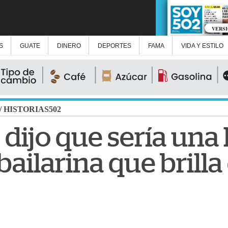
VERS
S
GUATE
DINERO
DEPORTES
FAMA
VIDA Y ESTILO
/
HISTORIAS502
dijo que sería una 
bailarina que brilla