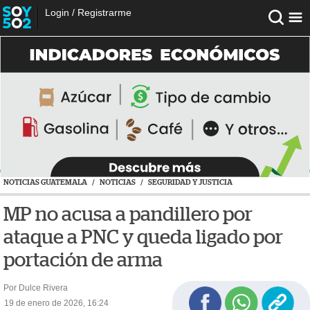
Login
/
Registrarme
NOTICIAS GUATEMALA
/
NOTICIAS
/
SEGURIDAD Y JUSTICIA
MP no acusa a pandillero por
ataque a PNC y queda ligado por
portación de arma
Por Dulce Rivera
19 de enero de 2026, 16:24