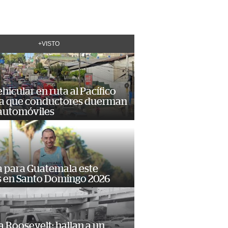
+VISTO
hicular en ruta al Pacífico
a que conductores duerman
 automóviles
 para Guatemala este
s en Santo Domingo 2026
 Roosevelt: hallan a un