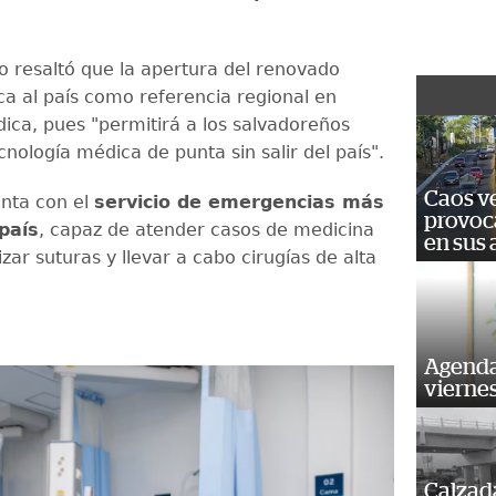
o resaltó que la apertura del renovado
ca al país como referencia regional en
ica, pues "permitirá a los salvadoreños
nología médica de punta sin salir del país".
Caos ve
enta con el
servicio de emergencias más
provoc
país
, capaz de atender casos de medicina
en sus
izar suturas y llevar a cabo cirugías de alta
.
Agenda
vierne
Calzada