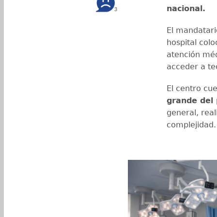
nacional.
3
El mandatari
hospital colo
atención méd
acceder a tec
El centro cu
grande del 
general, real
complejidad