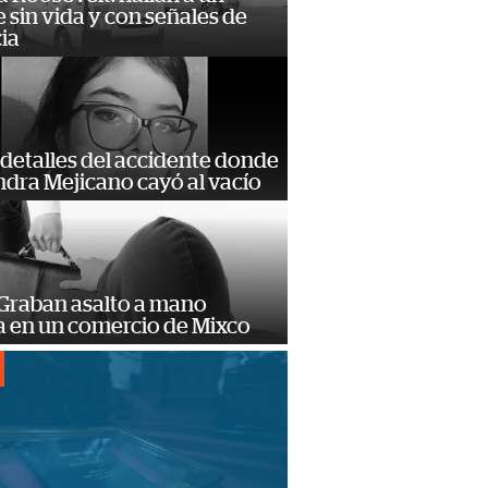
sin vida y con señales de
ia
detalles del accidente donde
dra Mejicano cayó al vacío
 Graban asalto a mano
 en un comercio de Mixco