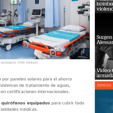
hombre 
violenc
Surgen 
Alessan
 quirúrgicos. (Foto: Infobae)
Video:
armada
 por paneles solares para el ahorro
 sistemas de tratamiento de aguas,
ESPECIAL
on certificaciones internacionales.
 quirófanos equipados
para cubrir todo
cialidades médicas.