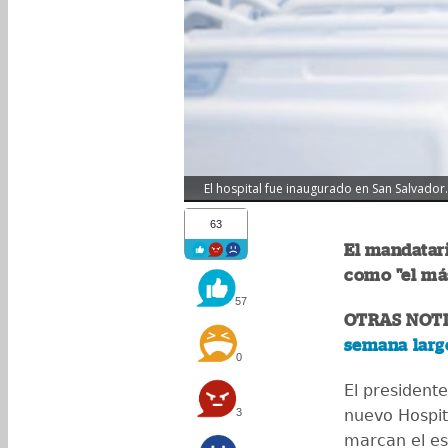
El hospital fue inaugurado en San Salvador.
63
El mandatari
como "el má
57
OTRAS NOTI
semana larg
0
El president
3
nuevo Hospita
marcan el e