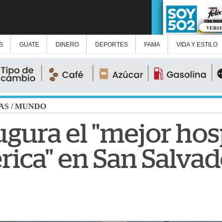
VERS
S
GUATE
DINERO
DEPORTES
FAMA
VIDA Y ESTILO
AS
/
MUNDO
gura el "mejor hos
ica" en San Salvad