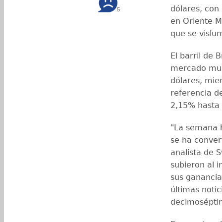
dólares, con
5
en Oriente M
que se vislum
El barril de 
mercado mund
dólares, mie
referencia d
2,15% hasta 
"La semana 
se ha conver
analista de S
subieron al i
sus ganancia
últimas noti
decimoséptim