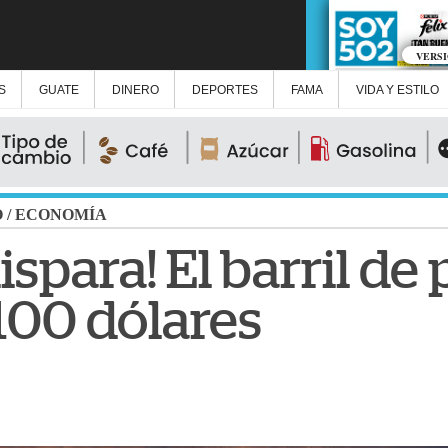
VERS
S
GUATE
DINERO
DEPORTES
FAMA
VIDA Y ESTILO
O
/
ECONOMÍA
ispara! El barril de
100 dólares