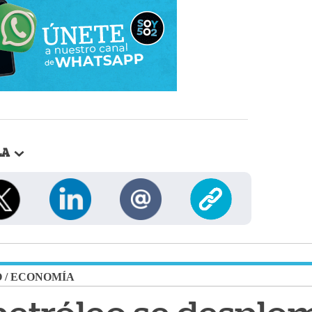
LA
O
/
ECONOMÍA