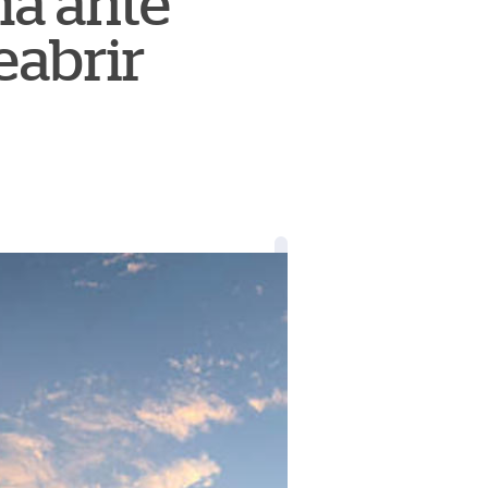
ma ante
eabrir