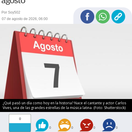
agosto
Por Soy502
07 de agosto de 2026, 06:00
¿Qué pasó un día como hoy en la historia? Nace el cantante y actor Carlos
Vives, una de las grandes estrellas de la música latina. (Foto: Shutterstock)
0
0
0
0
0