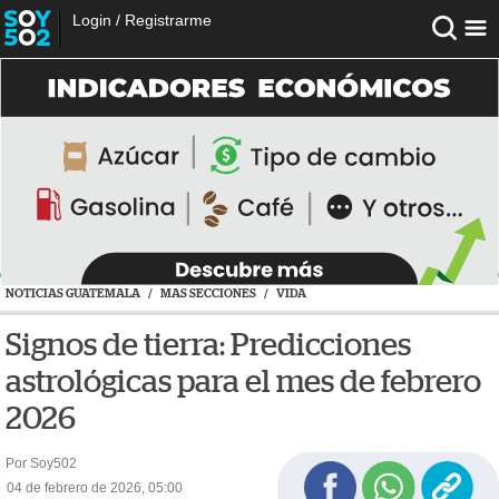
Login
/
Registrarme
NOTICIAS GUATEMALA
/
MAS SECCIONES
/
VIDA
Signos de tierra: Predicciones
astrológicas para el mes de febrero
2026
Por Soy502
04 de febrero de 2026, 05:00