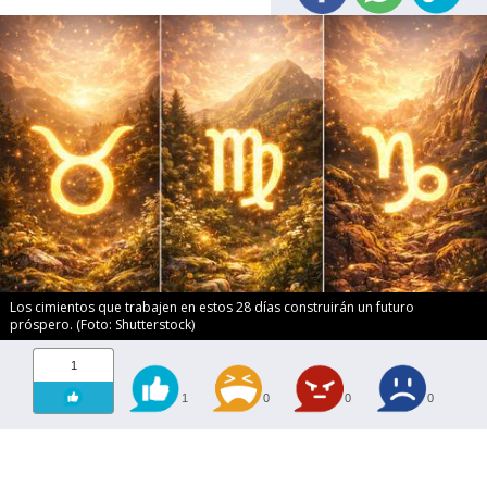
Los cimientos que trabajen en estos 28 días construirán un futuro
próspero. (Foto: Shutterstock)
1
1
0
0
0