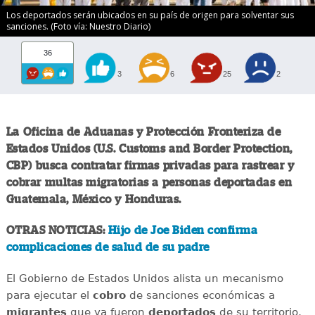
Los deportados serán ubicados en su país de origen para solventar sus
sanciones. (Foto vía: Nuestro Diario)
36
3
6
25
2
La Oficina de Aduanas y Protección Fronteriza de
Estados Unidos (U.S. Customs and Border Protection,
CBP) busca contratar firmas privadas para rastrear y
cobrar multas migratorias a personas deportadas en
Guatemala, México y Honduras.
OTRAS NOTICIAS:
Hijo de Joe Biden confirma
complicaciones de salud de su padre
El Gobierno de Estados Unidos alista un mecanismo
para ejecutar el
cobro
de sanciones económicas a
migrantes
que ya fueron
deportados
de su territorio,