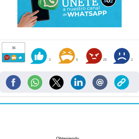
36
3
6
25
2
Obteniendo...