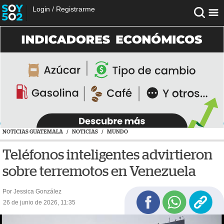
Login
/
Registrarme
NOTICIAS GUATEMALA
/
NOTICIAS
/
MUNDO
Teléfonos inteligentes advirtieron
sobre terremotos en Venezuela
Por Jessica González
26 de junio de 2026, 11:35