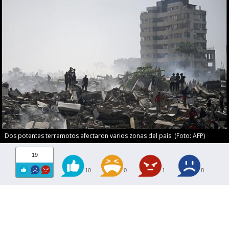
Dos potentes terremotos afectaron varios zonas del país. (Foto: AFP)
19
10
0
1
8