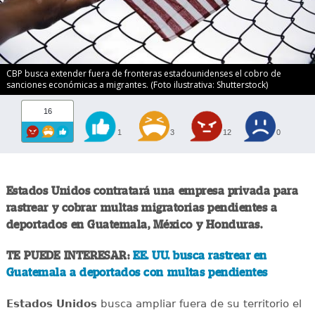
CBP busca extender fuera de fronteras estadounidenses el cobro de
sanciones económicas a migrantes. (Foto ilustrativa: Shutterstock)
16
1
3
12
0
Estados Unidos contratará una empresa privada para
rastrear y cobrar multas migratorias pendientes a
deportados en Guatemala, México y Honduras.
TE PUEDE INTERESAR:
EE. UU. busca rastrear en
Guatemala a deportados con multas pendientes
Estados Unidos
busca ampliar fuera de su territorio el