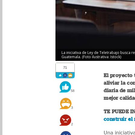
La iniciativa de Ley de Teletrabajo busca 
Guatemala. (Foto ilustrativa: Istock)
71
El proyecto
aliviar la c
diaria de mi
58
mejor calida
3
TE PUEDE I
construir el
2
Una iniciativ