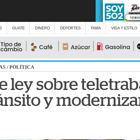
VERS
S
GUATE
DINERO
DEPORTES
FAMA
VIDA Y ESTILO
AS
/
POLÍTICA
de ley sobre teletra
tránsito y moderniz