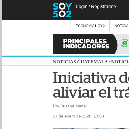
Login
/
Registrarme
ECONOMÍA HOY
NOTICIA
NOTICIAS GUATEMALA
/
NOTICI
Iniciativa 
aliviar el 
Por Susana Manai
27 de enero de 2026, 13:03