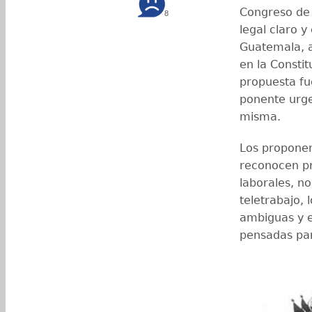
Congreso de 
8
legal claro y
Guatemala, a
en la Constit
propuesta fu
ponente urge
misma.
Los propone
reconocen pr
laborales, n
teletrabajo, 
ambiguas y e
pensadas par