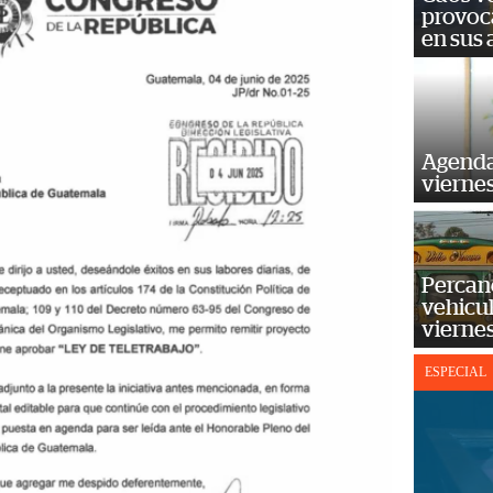
provoc
en sus
Agenda
vierne
Percan
vehicul
vierne
ESPECIAL