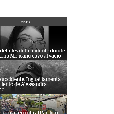
+VISTO
detalles del accidente donde
dra Mejicano cayó al vacío
 accidente: Inguat lamenta
miento de Alessandra
no
hicular en ruta al Pacífico