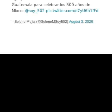
Guatemala para celebrar los 500 años de
Mixco.
@soy_502
pic.twitter.com/e7yU6h1fFd
— Selene Mejía (@SeleneMSoy502)
August 3, 2026