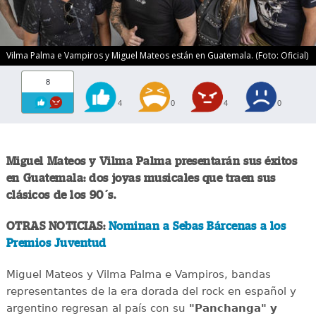
Vilma Palma e Vampiros y Miguel Mateos están en Guatemala. (Foto: Oficial)
8
4
0
4
0
Miguel Mateos y Vilma Palma presentarán sus éxitos
en Guatemala: dos joyas musicales que traen sus
clásicos de los 90´s.
OTRAS NOTICIAS:
Nominan a Sebas Bárcenas a los
Premios Juventud
Miguel Mateos y Vilma Palma e Vampiros, bandas
representantes de la era dorada del rock en español y
argentino regresan al país con su
"Panchanga" y