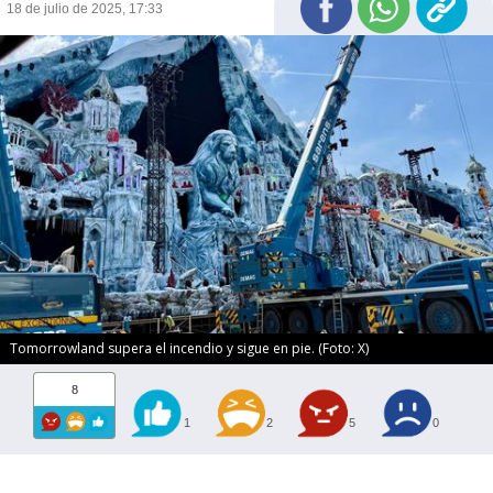
18 de julio de 2025, 17:33
Tomorrowland supera el incendio y sigue en pie. (Foto: X)
8
1
2
5
0