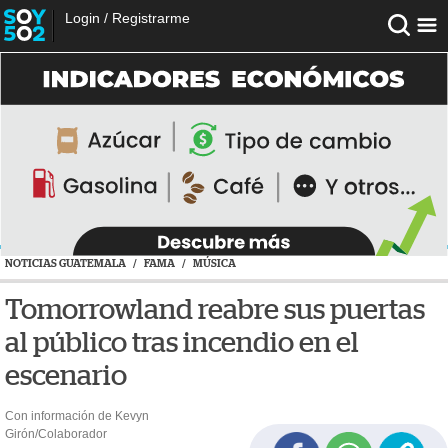
Login
/
Registrarme
NOTICIAS GUATEMALA
/
FAMA
/
MÚSICA
Tomorrowland reabre sus puertas
al público tras incendio en el
escenario
Con información de Kevyn
Girón/Colaborador