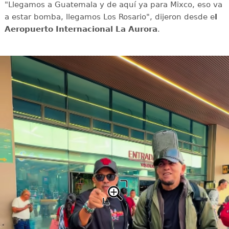
"Llegamos a Guatemala y de aquí ya para Mixco, eso va
a estar bomba, llegamos Los Rosario", dijeron desde e
l
Aeropuerto Internacional La Aurora
.