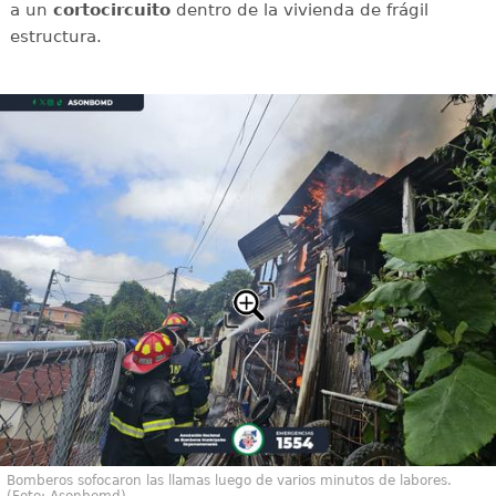
a un
cortocircuito
dentro de la vivienda de frágil
estructura.
Bomberos sofocaron las llamas luego de varios minutos de labores.
(Foto: Asonbomd)