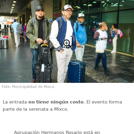
Foto: Municipalidad de Mixco.
La entrada
no tiene ningún costo
. El evento forma
parte de la serenata a Mixco.
Agrupación Hermanos Rosario está en