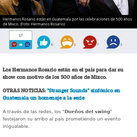
Hermanos Rosario están en Guatemala por las celebraciones de 500 años
de Mixco. (Foto: Hermanos Rosario)
17
6
1
7
3
Los Hermanos Rosario están en el país para dar su
show con motivo de los 500 años de Mixco.
OTRAS NOTICIAS:
"Stranger Sounds" sinfónico en
Guatemala un homenaje a la serie
A través de las redes, los "
Dueños del swing
"
festejaron su arribo al país prometiendo un evento
inigualable.