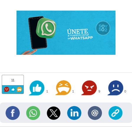
11
1
1
9
0