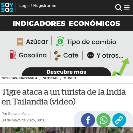
Login
/
Registrarme
NOTICIAS GUATEMALA
/
NOTICIAS
/
MUNDO
Tigre ataca a un turista de la India
en Tailandia (video)
Por Susana Manai
30 de mayo de 2025, 09:31