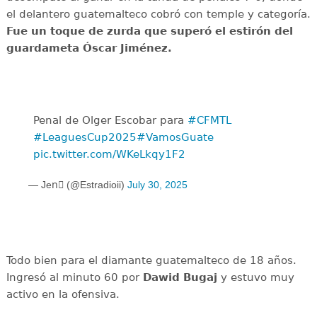
el delantero guatemalteco cobró con temple y categoría.
Fue un toque de zurda que superó el estirón del
guardameta Óscar Jiménez.
Penal de Olger Escobar para
#CFMTL
#LeaguesCup2025
#VamosGuate
pic.twitter.com/WKeLkqy1F2
— Jen️‍⚧️ (@Estradioii)
July 30, 2025
Todo bien para el diamante guatemalteco de 18 años.
Ingresó al minuto 60 por
Dawid Bugaj
y estuvo muy
activo en la ofensiva.