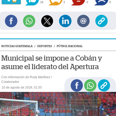
16
2
0
0
NOTICIAS GUATEMALA
/
DEPORTES
/
FÚTBOL NACIONAL
Municipal se impone a Cobán y
asume el liderato del Apertura
Con información de Rudy Martínez /
Colaborador
10 de agosto de 2026, 01:55