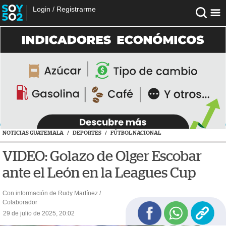
Login
/
Registrarme
NOTICIAS GUATEMALA
/
DEPORTES
/
FÚTBOL NACIONAL
VIDEO: Golazo de Olger Escobar
ante el León en la Leagues Cup
Con información de Rudy Martínez /
Colaborador
29 de julio de 2025, 20:02