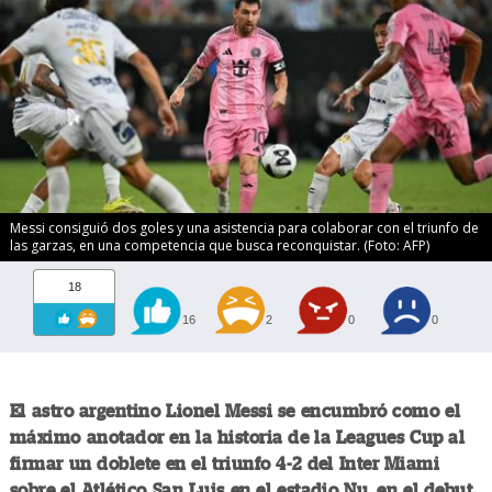
Messi consiguió dos goles y una asistencia para colaborar con el triunfo de
las garzas, en una competencia que busca reconquistar. (Foto: AFP)
18
16
2
0
0
El astro argentino Lionel Messi se encumbró como el
máximo anotador en la historia de la Leagues Cup al
firmar un doblete en el triunfo 4-2 del Inter Miami
sobre el Atlético San Luis en el estadio Nu, en el debut