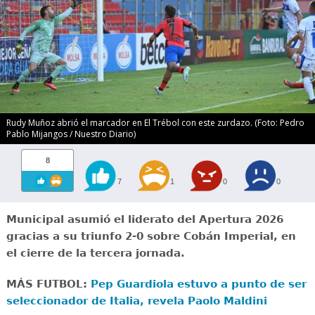
Rudy Muñoz abrió el marcador en El Trébol con este zurdazo. (Foto: Pedro
Pablo Mijangos / Nuestro Diario)
8
7
1
0
0
Municipal asumió el liderato del Apertura 2026
gracias a su triunfo 2-0 sobre Cobán Imperial, en
el cierre de la tercera jornada.
MÁS FUTBOL:
Pep Guardiola estuvo a punto de ser
seleccionador de Italia, revela Paolo Maldini