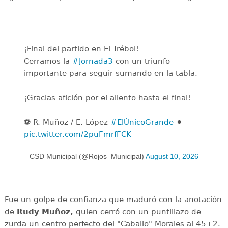
¡Final del partido en El Trébol!
Cerramos la
#Jornada3
con un triunfo
importante para seguir sumando en la tabla.
¡Gracias afición por el aliento hasta el final!
⚽️ R. Muñoz / E. López
#ElÚnicoGrande
⚫️
pic.twitter.com/2puFmrfFCK
— CSD Municipal (@Rojos_Municipal)
August 10, 2026
Fue un golpe de confianza que maduró con la anotación
de
Rudy Muñoz,
quien cerró con un puntillazo de
zurda un centro perfecto del "Caballo" Morales al 45+2.