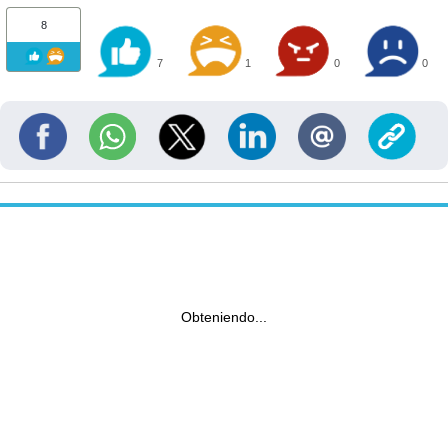
8
7
1
0
0
Obteniendo...